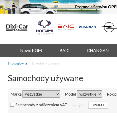
Promocja Serwisu OPE
Nowe KGM
BAIC
CHANGAN
Strona główna
Samochody używane
Samochody używane
Marka
Model
Rok p
Samochody z odliczeniem VAT
wyczyść