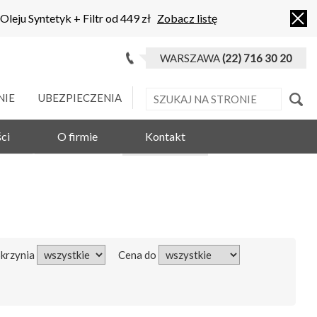
 Oleju Syntetyk + Filtr od 449 zł
Zobacz listę
WARSZAWA
(22) 716 30 20
NIE
UBEZPIECZENIA
ci
O firmie
Kontakt
Skrzynia
Cena do