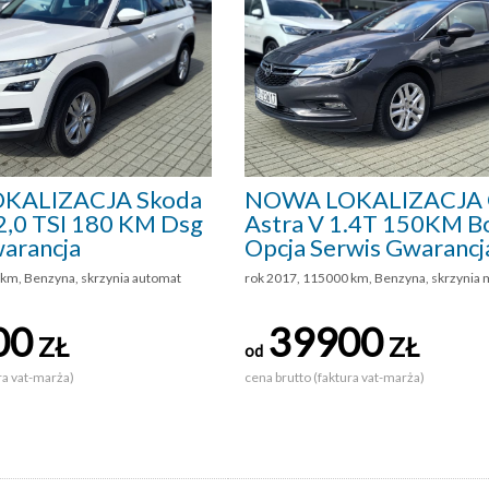
KALIZACJA Skoda
NOWA LOKALIZACJA 
,0 TSI 180 KM Dsg
Astra V 1.4T 150KM B
arancja
Opcja Serwis Gwarancj
 km, Benzyna, skrzynia automat
rok 2017, 115000 km, Benzyna, skrzynia
00
39900
ZŁ
ZŁ
od
ra vat-marża)
cena brutto (faktura vat-marża)