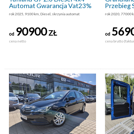
Automat Gwarancja Vat23%
Przebieg 
rok 2025, 9100 km, Diesel, skrzynia automat
rok 2020, 77000 
90900
569
ZŁ
od
od
cena netto
cena brutto (faktu