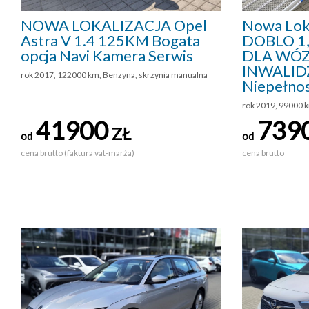
NOWA LOKALIZACJA Opel
Nowa Loka
Astra V 1.4 125KM Bogata
DOBLO 1
opcja Navi Kamera Serwis
DLA WÓ
INWALID
rok 2017, 122000 km, Benzyna, skrzynia manualna
Niepełno
rok 2019, 99000 k
41900
739
ZŁ
od
od
cena brutto (faktura vat-marża)
cena brutto