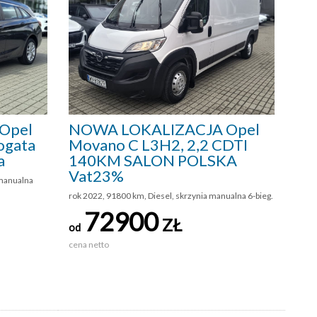
Opel
NOWA LOKALIZACJA Opel
ogata
Movano C L3H2, 2,2 CDTI
a
140KM SALON POLSKA
Vat23%
 manualna
rok 2022, 91800 km, Diesel, skrzynia manualna 6-bieg.
72900
ZŁ
od
cena netto