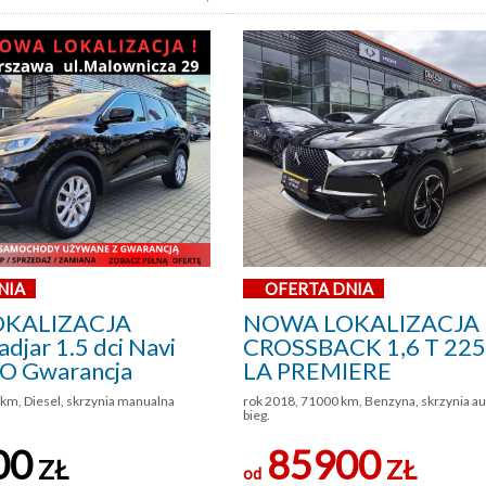
NIA
OFERTA DNIA
KALIZACJA
NOWA LOKALIZACJA
djar 1.5 dci Navi
CROSSBACK 1,6 T 22
SO Gwarancja
LA PREMIERE
km, Diesel, skrzynia manualna
rok 2018, 71000 km, Benzyna, skrzynia a
bieg.
00
85900
ZŁ
ZŁ
od