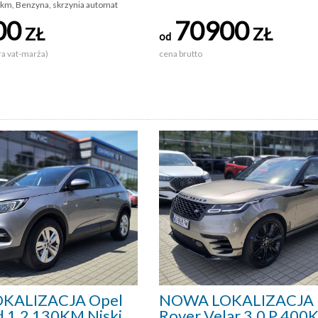
 km, Benzyna, skrzynia automat
00
70900
ZŁ
ZŁ
od
ra vat-marża)
cena brutto
KALIZACJA Opel
NOWA LOKALIZACJA 
 1.2 130KM Niski
Rover Velar 3.0 P 40