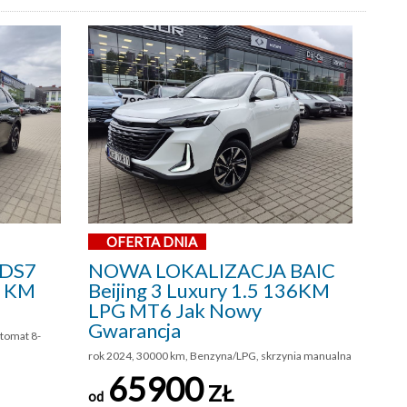
OFERTA DNIA
 DS7
NOWA LOKALIZACJA BAIC
5 KM
Beijing 3 Luxury 1.5 136KM
LPG MT6 Jak Nowy
Gwarancja
utomat 8-
rok 2024, 30000 km, Benzyna/LPG, skrzynia manualna
65900
ZŁ
od