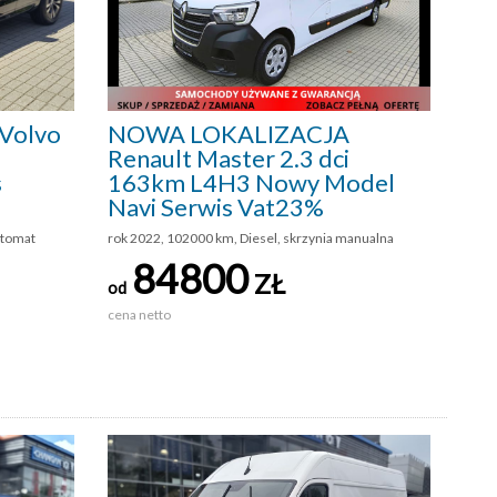
Volvo
NOWA LOKALIZACJA
Renault Master 2.3 dci
s
163km L4H3 Nowy Model
Navi Serwis Vat23%
utomat
rok 2022, 102000 km, Diesel, skrzynia manualna
84800
ZŁ
od
cena netto