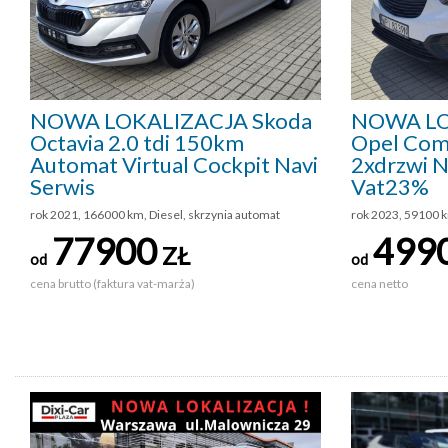
NOWA LOKALIZACJA Skoda
NOWA LO
Octavia 2.0 tdi 150km
Opel Com
Automat Virtual Cockpit Navi
2xdrzwi N
Serwis
Vat23%
rok 2021, 166000 km, Diesel, skrzynia automat
rok 2023, 59100 k
77900
499
ZŁ
od
od
cena brutto (faktura vat-marża)
cena netto