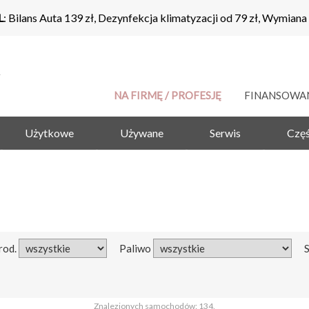
L
: Bilans Auta 139 zł, Dezynfekcja klimatyzacji od 79 zł, Wymiana
NA FIRMĘ / PROFESJĘ
FINANSOWA
Użytkowe
Używane
Serwis
Częś
rod.
Paliwo
Znalezionych samochodów: 134.