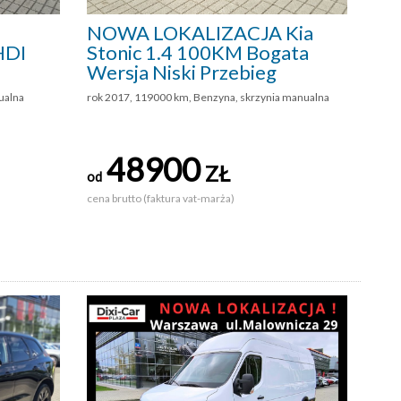
NOWA LOKALIZACJA Kia
HDI
Stonic 1.4 100KM Bogata
Wersja Niski Przebieg
ualna
rok 2017, 119000 km, Benzyna, skrzynia manualna
48900
ZŁ
od
cena brutto (faktura vat-marża)