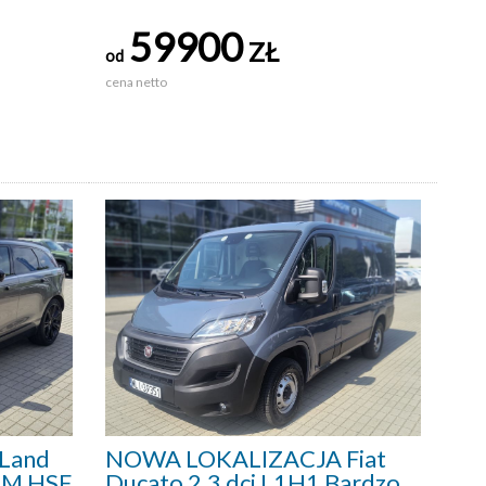
59900
ZŁ
od
cena netto
Land
NOWA LOKALIZACJA Fiat
0KM HSE
Ducato 2.3 dci L1H1 Bardzo