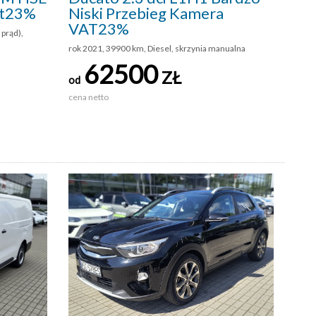
at23%
Niski Przebieg Kamera
VAT23%
prąd),
rok 2021, 39900 km, Diesel, skrzynia manualna
62500
ZŁ
od
cena netto