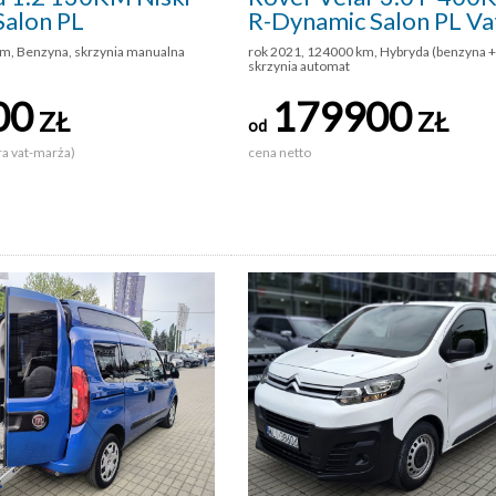
Salon PL
R-Dynamic Salon PL V
km, Benzyna, skrzynia manualna
rok 2021, 124000 km, Hybryda (benzyna + 
skrzynia automat
00
179900
ZŁ
ZŁ
od
ra vat-marża)
cena netto