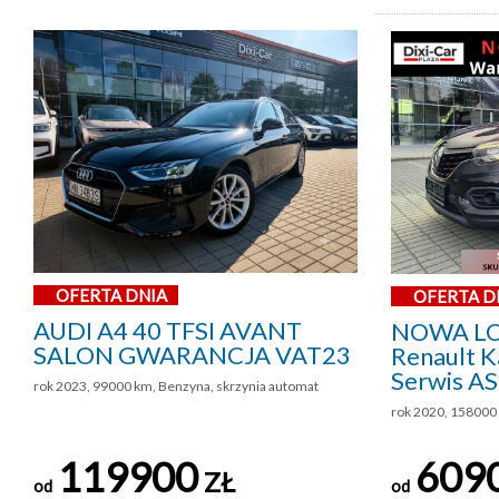
OFERTA DNIA
OFERTA D
AUDI A4 40 TFSI AVANT
NOWA LO
SALON GWARANCJA VAT23
Renault Ka
Serwis A
rok 2023, 99000 km, Benzyna, skrzynia automat
rok 2020, 158000 
119900
609
ZŁ
od
od