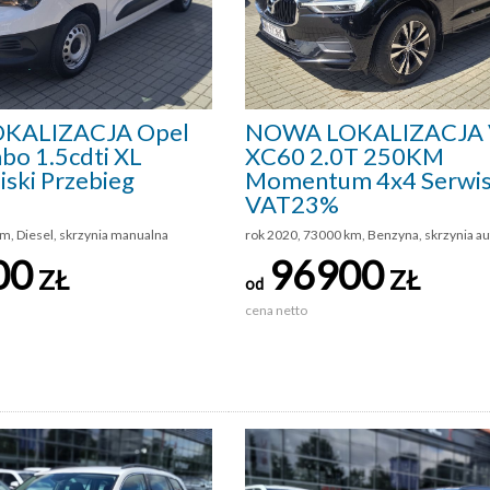
KALIZACJA Opel
NOWA LOKALIZACJA 
bo 1.5cdti XL
XC60 2.0T 250KM
iski Przebieg
Momentum 4x4 Serwi
VAT23%
m, Diesel, skrzynia manualna
rok 2020, 73000 km, Benzyna, skrzynia a
00
96900
ZŁ
ZŁ
od
cena netto