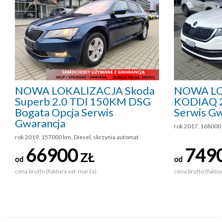
NOWA LOKALIZACJA Skoda
NOWA LO
Superb 2.0 TDI 150KM DSG
KODIAQ 2
Bogata Opcja Serwis
Serwis Gw
Gwarancja
rok 2017, 168000
rok 2019, 157000 km, Diesel, skrzynia automat
66900
749
ZŁ
od
od
cena brutto (faktura vat-marża)
cena brutto (faktu