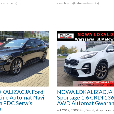
ra vat-marża)
cena brutto (faktura vat-marża)
KALIZACJA Ford
NOWA LOKALIZACJA 
Line Automat Navi
Sportage 1.6 CRDI 1
a PDC Serwis
AWD Automat Gwaran
a
rok 2019, 87000 km, Diesel, skrzynia aut