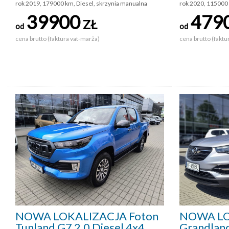
rok 2019, 179000 km, Diesel, skrzynia manualna
rok 2020, 115000
39900
479
ZŁ
od
od
cena brutto (faktura vat-marża)
cena brutto (faktu
NOWA LOKALIZACJA Foton
NOWA LO
Tunland G7 2.0 Diesel 4x4
Grandland