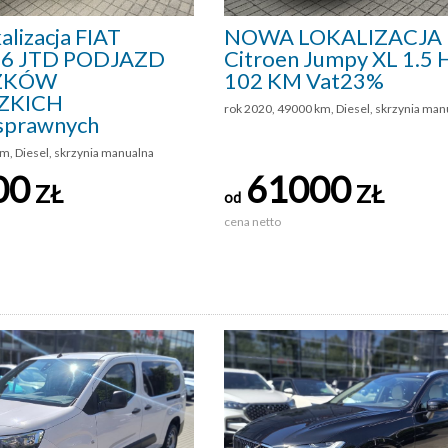
lizacja FIAT
NOWA LOKALIZACJA
,6 JTD PODJAZD
Citroen Jumpy XL 1.5 
ZKÓW
102 KM Vat23%
ZKICH
rok 2020, 49000 km, Diesel, skrzynia man
sprawnych
m, Diesel, skrzynia manualna
00
61000
ZŁ
ZŁ
od
cena netto