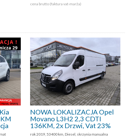
cena brutto (faktura vat-marża)
Kia
NOWA LOKALIZACJA Opel
36KM
Movano L3H2 2,3 CDTI
cja
136KM, 2x Drzwi, Vat 23%
omat
rok 2019, 53400 km, Diesel, skrzynia manualna