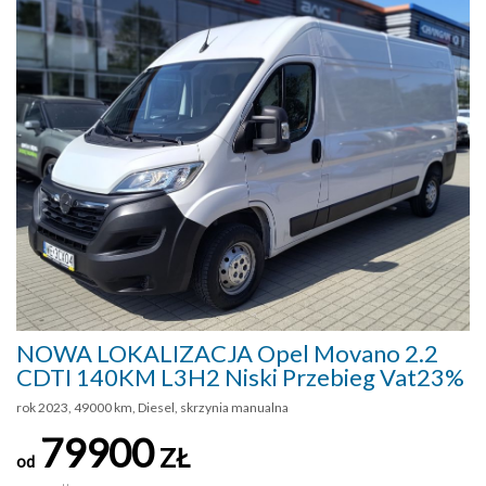
NOWA LOKALIZACJA Opel Movano 2.2
CDTI 140KM L3H2 Niski Przebieg Vat23%
rok 2023, 49000 km, Diesel, skrzynia manualna
79900
ZŁ
od