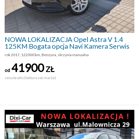
NOWA LOKALIZACJA Opel Astra V 1.4
125KM Bogata opcja Navi Kamera Serwis
rok 2017, 122000 km, Benzyna, skrzynia manualna
41900
ZŁ
od
cena brutto (faktura vat-marża)