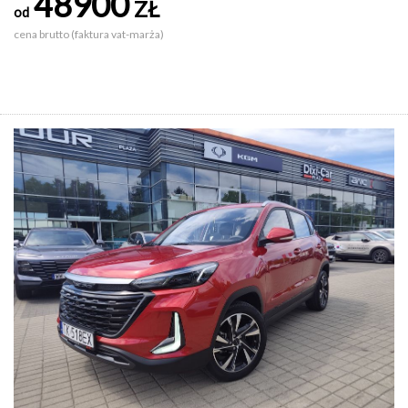
48900
ZŁ
od
cena brutto (faktura vat-marża)