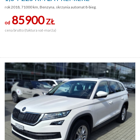
rok 2018, 71000 km, Benzyna, skrzynia automat 8-bieg.
85900
ZŁ
od
cena brutto (faktura vat-marża)