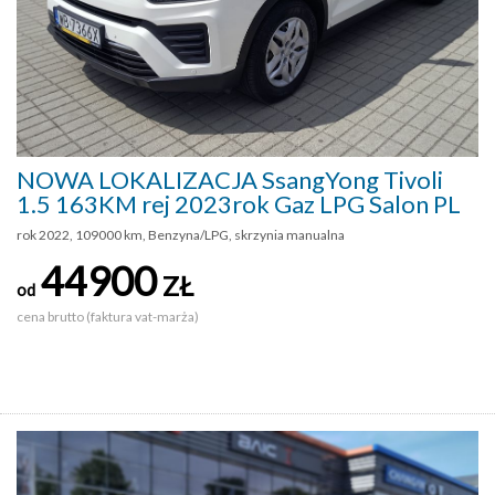
NOWA LOKALIZACJA SsangYong Tivoli
1.5 163KM rej 2023rok Gaz LPG Salon PL
rok 2022, 109000 km, Benzyna/LPG, skrzynia manualna
44900
ZŁ
od
cena brutto (faktura vat-marża)