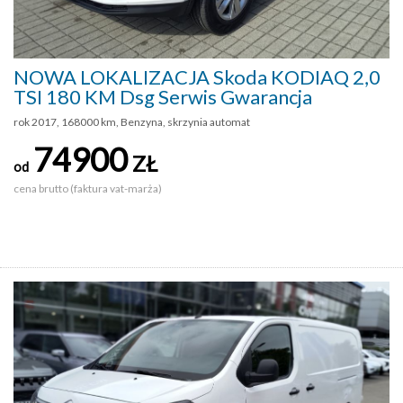
NOWA LOKALIZACJA Skoda KODIAQ 2,0
TSI 180 KM Dsg Serwis Gwarancja
rok 2017, 168000 km, Benzyna, skrzynia automat
74900
ZŁ
od
cena brutto (faktura vat-marża)