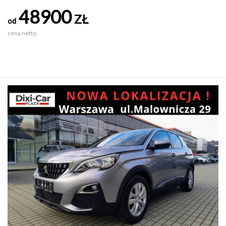
48900
ZŁ
od
cena netto