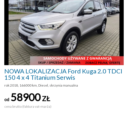
NOWA LOKALIZACJA Ford Kuga 2.0 TDCI
150 4 x 4 Titanium Serwis
rok 2018, 166000 km, Diesel, skrzynia manualna
58900
ZŁ
od
cena brutto (faktura vat-marża)