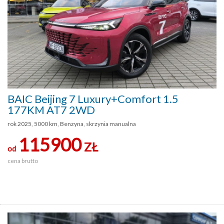
BAIC Beijing 7 Luxury+Comfort 1.5
177KM AT7 2WD
rok 2025, 5000 km, Benzyna, skrzynia manualna
115900
ZŁ
od
cena brutto