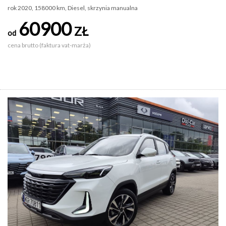
rok 2020, 158000 km, Diesel, skrzynia manualna
60900
ZŁ
od
cena brutto (faktura vat-marża)