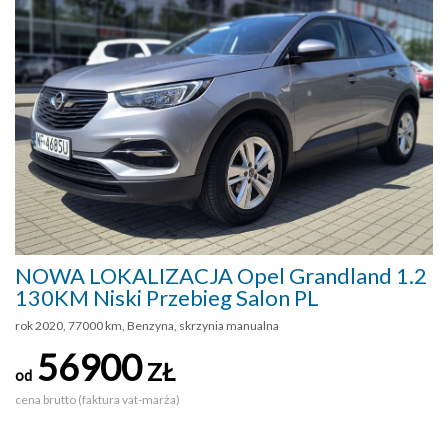
NOWA LOKALIZACJA Opel Grandland 1.2
130KM Niski Przebieg Salon PL
rok 2020, 77000 km, Benzyna, skrzynia manualna
56900
ZŁ
od
cena brutto (faktura vat-marża)