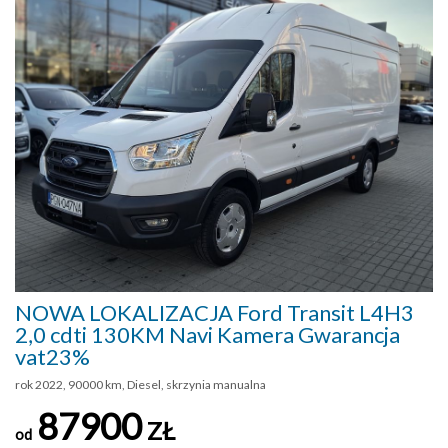
NOWA LOKALIZACJA Ford Transit L4H3
2,0 cdti 130KM Navi Kamera Gwarancja
vat23%
rok 2022, 90000 km, Diesel, skrzynia manualna
87900
ZŁ
od