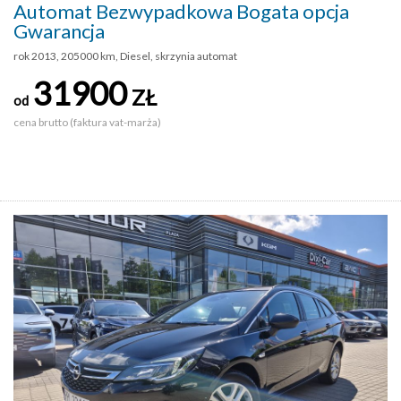
Automat Bezwypadkowa Bogata opcja
Gwarancja
rok 2013, 205000 km, Diesel, skrzynia automat
31900
ZŁ
od
cena brutto (faktura vat-marża)