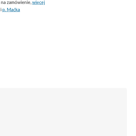
 na zamówienie,
więcej
i
p. Maćka