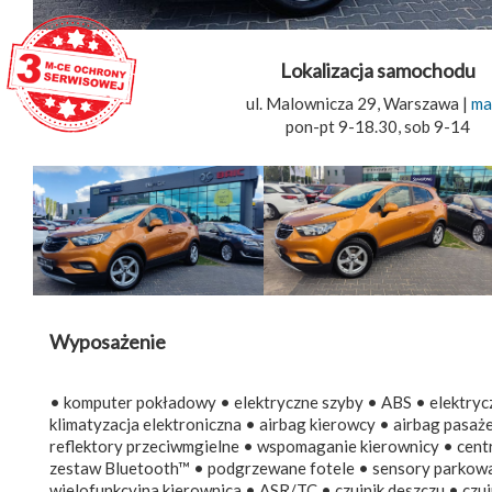
Lokalizacja samochodu
ul. Malownicza 29, Warszawa |
ma
pon-pt 9-18.30, sob 9-14
Wyposażenie
• komputer pokładowy • elektryczne szyby • ABS • elektryczn
klimatyzacja elektroniczna • airbag kierowcy • airbag pasa
reflektory przeciwmgielne • wspomaganie kierownicy • cent
zestaw Bluetooth™ • podgrzewane fotele • sensory parkowan
wielofunkcyjna kierownica • ASR/TC • czujnik deszczu • czu