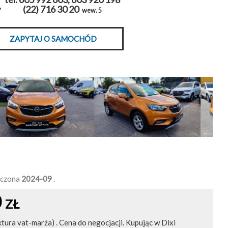
(22) 716 30 20
wew. 5
ZAPYTAJ O SAMOCHÓD
ńczona
2024-09
.
0
ZŁ
ktura vat-marża) . Cena do negocjacji. Kupując w Dixi