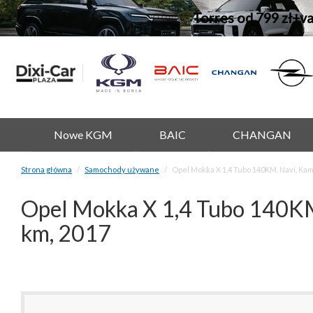
Torres od 799 zł+v
Nowe KGM
BAIC
CHANGAN
Strona główna
Samochody używane
Opel Mokka X 1,4 Tubo 140KM, Navi, Kam
Opel Mokka X 1,4 Tubo 140KM
km, 2017