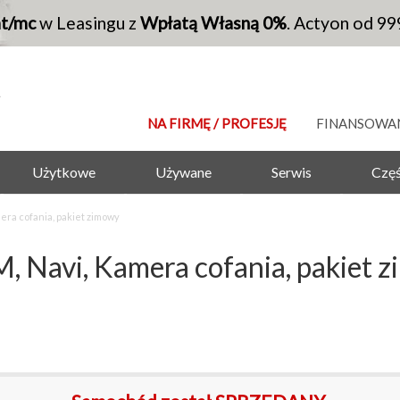
at/mc
w Leasingu z
Wpłatą Własną 0%
. Actyon od 99
NA FIRMĘ / PROFESJĘ
FINANSOWA
Użytkowe
Używane
Serwis
Częś
era cofania, pakiet zimowy
, Navi, Kamera cofania, pakiet