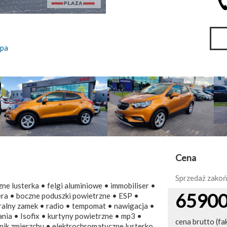
pa
Cena
Sprzedaż zako
e lusterka • felgi aluminiowe • immobiliser •
6590
żera • boczne poduszki powietrzne • ESP •
ralny zamek • radio • tempomat • nawigacja •
ia • Isofix • kurtyny powietrzne • mp3 •
cena brutto (fa
jnik zmierzchu • elektrochromatyczne lusterko