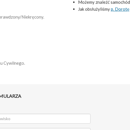
Możemy znaleźć samochód
Jak obsłużyliśmy
p. Dorotę
 Sprawdzony/Niekręcony.
su Cywilnego.
RMULARZA