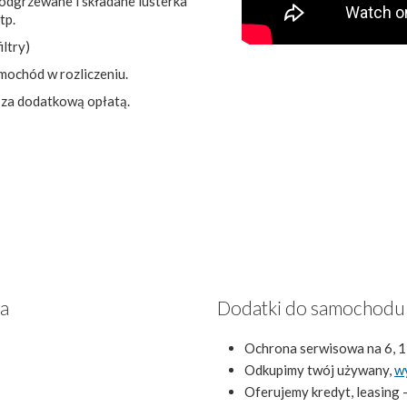
podgrzewane i składane lusterka
tp.
ltry)
mochód w rozliczeniu.
 za dodatkową opłatą.
za
Dodatki do samochodu
Ochrona serwisowa na 6, 1
Odkupimy twój używany,
w
Oferujemy kredyt, leasing 