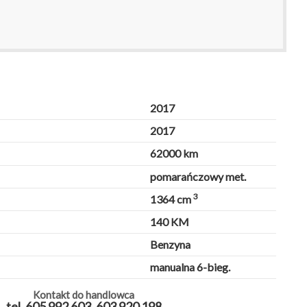
2017
2017
62000 km
pomarańczowy met.
3
1364 cm
140 KM
Benzyna
manualna 6-bieg.
Kontakt do handlowca
tel. 605 992 603, 603 920 198