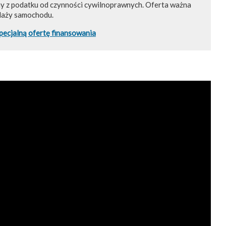
ny z podatku od czynności cywilnoprawnych. Oferta ważna
daży samochodu.
pecjalną ofertę finansowania