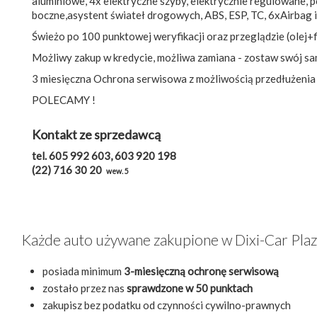
aluminiowe, 4x elektryczne szyby, elektrycznie regulowane, 
boczne,asystent świateł drogowych, ABS, ESP, TC, 6xAirbag i
Świeżo po 100 punktowej weryfikacji oraz przeglądzie (olej+fi
Możliwy zakup w kredycie, możliwa zamiana - zostaw swój sa
3 miesięczna Ochrona serwisowa z możliwością przedłużenia
POLECAMY !
Kontakt ze sprzedawcą
tel. 605 992 603, 603 920 198
(22) 716 30 20
wew. 5
Każde auto używane zakupione w Dixi-Car Pla
posiada minimum
3-miesięczną ochronę serwisową
zostało przez nas
sprawdzone w 50 punktach
zakupisz bez podatku od czynności cywilno-prawnych