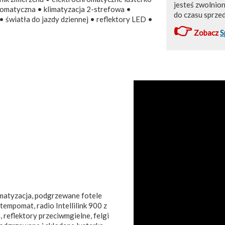
jesteś zwolnio
tomatyczna • klimatyzacja 2-strefowa •
do czasu sprze
 światła do jazdy dziennej • reflektory LED •
👉
Zobacz
S
matyzacja, podgrzewane fotele
tempomat, radio Intellilink 900 z
 reflektory przeciwmgielne, felgi