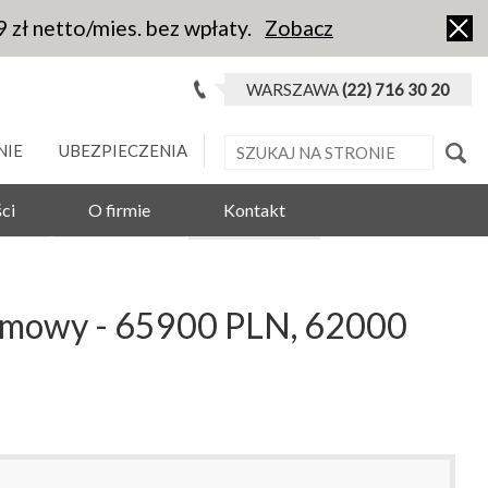
9 zł netto/mies. bez wpłaty.
Zobacz
WARSZAWA
(22) 716 30 20
NIE
UBEZPIECZENIA
ci
O firmie
Kontakt
 zimowy - 65900 PLN, 62000