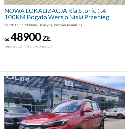
NOWA LOKALIZACJA Kia Stonic 1.4
100KM Bogata Wersja Niski Przebieg
rok 2017, 119000 km, Benzyna, skrzynia manualna
48900
ZŁ
od
cena brutto (faktura vat-marża)