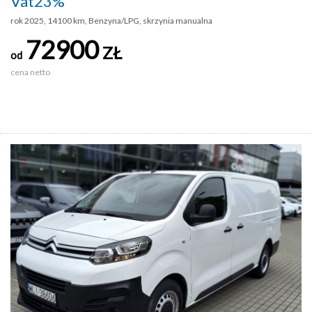
Vat23%
rok 2025, 14100 km, Benzyna/LPG, skrzynia manualna
72900
ZŁ
od
cena netto