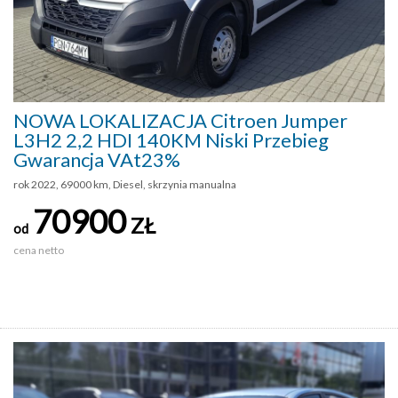
NOWA LOKALIZACJA Citroen Jumper
L3H2 2,2 HDI 140KM Niski Przebieg
Gwarancja VAt23%
rok 2022, 69000 km, Diesel, skrzynia manualna
70900
ZŁ
od
cena netto