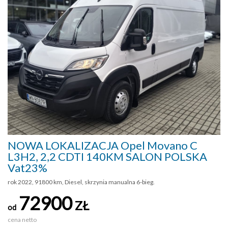
NOWA LOKALIZACJA Opel Movano C
L3H2, 2,2 CDTI 140KM SALON POLSKA
Vat23%
rok 2022, 91800 km, Diesel, skrzynia manualna 6-bieg.
72900
ZŁ
od
cena netto