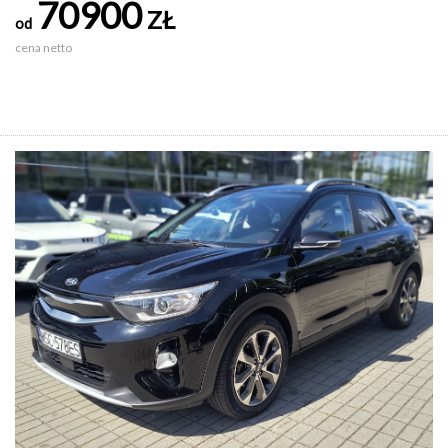
70900
ZŁ
od
cena netto