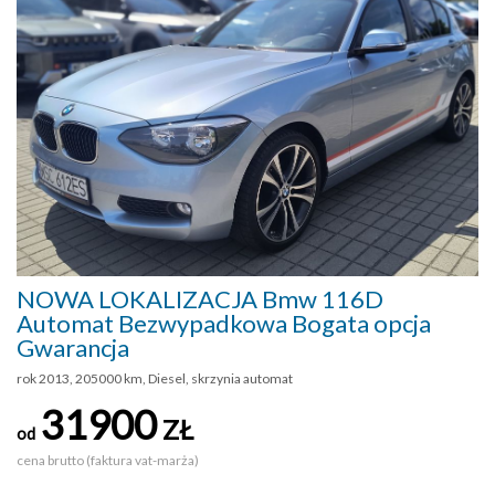
NOWA LOKALIZACJA Bmw 116D
Automat Bezwypadkowa Bogata opcja
Gwarancja
rok 2013, 205000 km, Diesel, skrzynia automat
31900
ZŁ
od
cena brutto (faktura vat-marża)