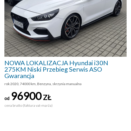
NOWA LOKALIZACJA Hyundai i30N
275KM Niski Przebieg Serwis ASO
Gwarancja
rok 2020, 74000 km, Benzyna, skrzynia manualna
96900
ZŁ
od
cena brutto (faktura vat-marża)