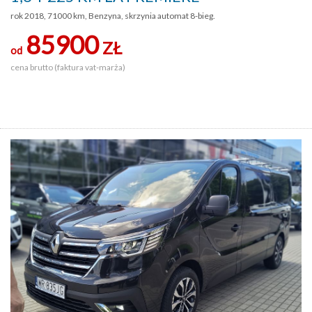
rok 2018, 71000 km, Benzyna, skrzynia automat 8-bieg.
85900
ZŁ
od
cena brutto (faktura vat-marża)