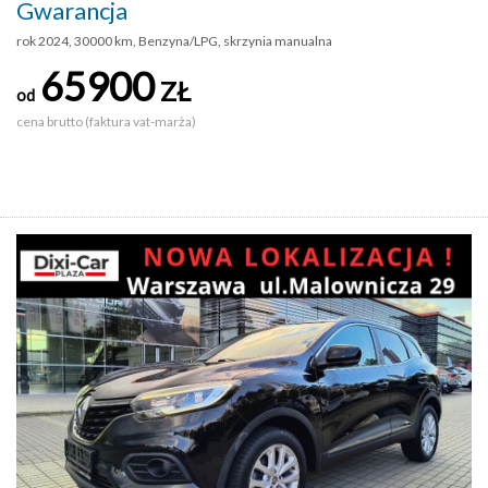
Gwarancja
rok 2024, 30000 km, Benzyna/LPG, skrzynia manualna
65900
ZŁ
od
cena brutto (faktura vat-marża)