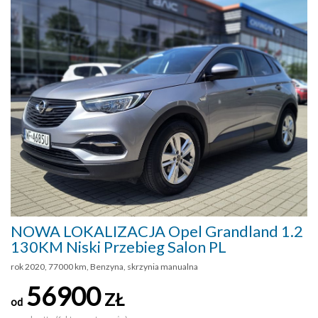
NOWA LOKALIZACJA Opel Grandland 1.2
130KM Niski Przebieg Salon PL
rok 2020, 77000 km, Benzyna, skrzynia manualna
56900
ZŁ
od