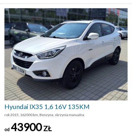
Hyundai IX35 1,6 16V 135KM
rok 2015, 162000 km, Benzyna, skrzynia manualna
43900
ZŁ
od