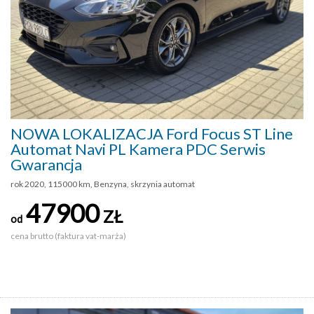
NOWA LOKALIZACJA Ford Focus ST Line
Automat Navi PL Kamera PDC Serwis
Gwarancja
rok 2020, 115000 km, Benzyna, skrzynia automat
47900
ZŁ
od
cena brutto (faktura vat-marża)