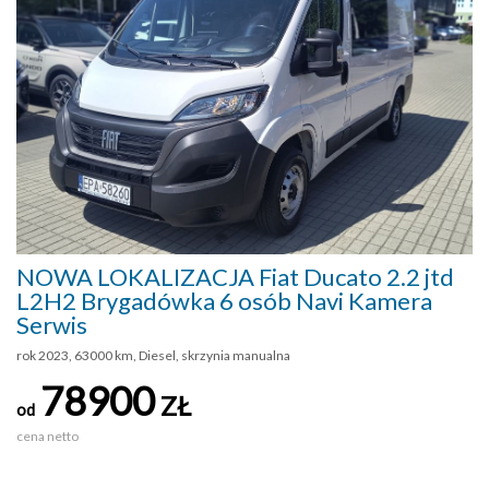
NOWA LOKALIZACJA Fiat Ducato 2.2 jtd
L2H2 Brygadówka 6 osób Navi Kamera
Serwis
rok 2023, 63000 km, Diesel, skrzynia manualna
78900
ZŁ
od
cena netto