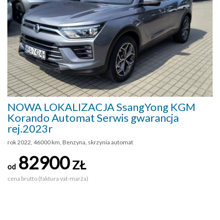
NOWA LOKALIZACJA SsangYong KGM
Korando Automat Serwis gwarancja
rej.2023r
rok 2022, 46000 km, Benzyna, skrzynia automat
82900
ZŁ
od
cena brutto (faktura vat-marża)