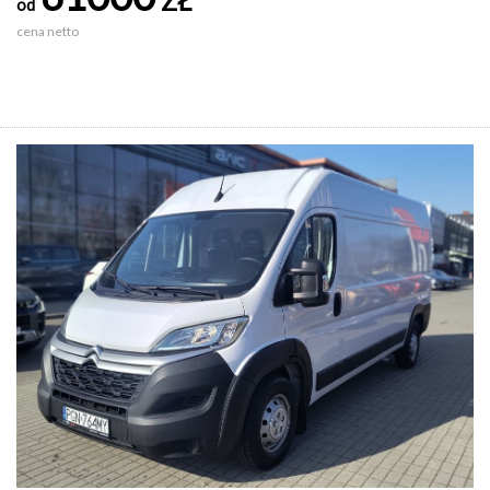
ZŁ
od
cena netto