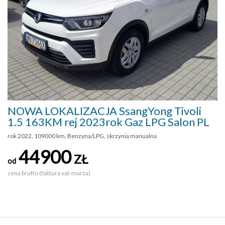
NOWA LOKALIZACJA SsangYong Tivoli
1.5 163KM rej 2023rok Gaz LPG Salon PL
rok 2022, 109000 km, Benzyna/LPG, skrzynia manualna
44900
ZŁ
od
cena brutto (faktura vat-marża)