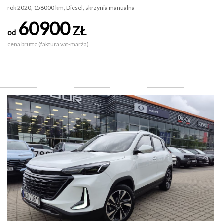
rok 2020, 158000 km, Diesel, skrzynia manualna
60900
ZŁ
od
cena brutto (faktura vat-marża)