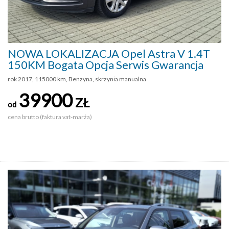
NOWA LOKALIZACJA Opel Astra V 1.4T
150KM Bogata Opcja Serwis Gwarancja
rok 2017, 115000 km, Benzyna, skrzynia manualna
39900
ZŁ
od
cena brutto (faktura vat-marża)