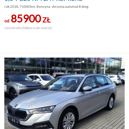
rok 2018, 71000 km, Benzyna, skrzynia automat 8-bieg.
85900
ZŁ
od
cena brutto (faktura vat-marża)