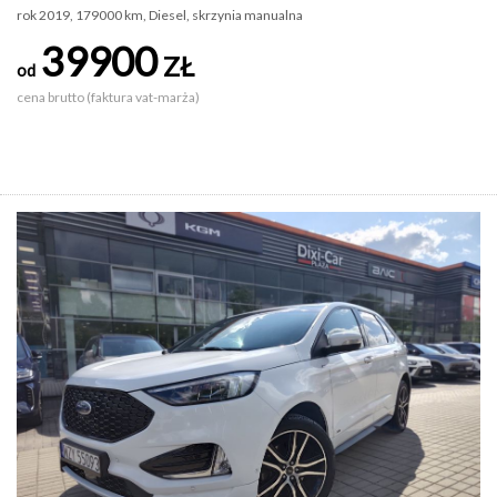
rok 2019, 179000 km, Diesel, skrzynia manualna
39900
ZŁ
od
cena brutto (faktura vat-marża)