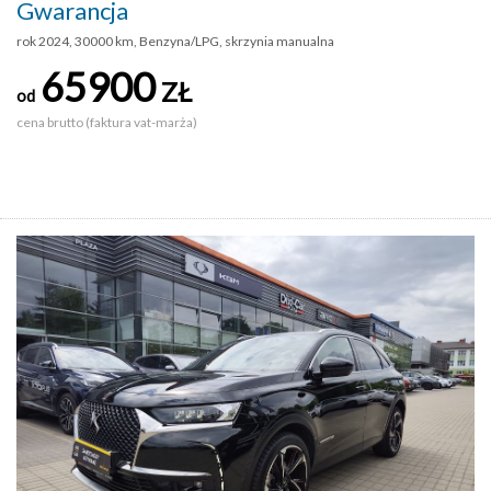
Gwarancja
rok 2024, 30000 km, Benzyna/LPG, skrzynia manualna
65900
ZŁ
od
cena brutto (faktura vat-marża)