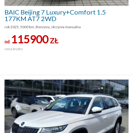
BAIC Beijing 7 Luxury+Comfort 1.5
177KM AT7 2WD
rok 2025, 5000 km, Benzyna, skrzynia manualna
115900
ZŁ
od
cena brutto