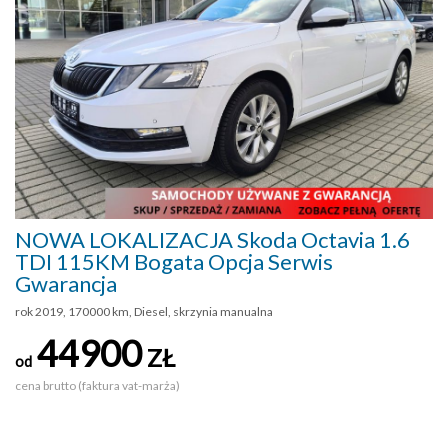
NOWA LOKALIZACJA Skoda Octavia 1.6
TDI 115KM Bogata Opcja Serwis
Gwarancja
rok 2019, 170000 km, Diesel, skrzynia manualna
44900
ZŁ
od
cena brutto (faktura vat-marża)