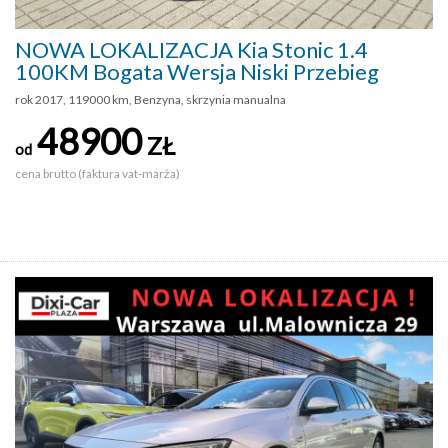
NOWA LOKALIZACJA Kia Stonic 1.4
100KM Bogata Wersja Niski Przebieg
rok 2017, 119000 km, Benzyna, skrzynia manualna
48900
ZŁ
od
cena brutto (faktura vat-marża)