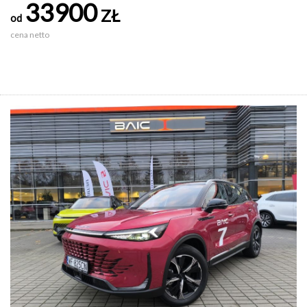
33900
ZŁ
od
cena netto