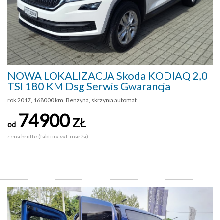
NOWA LOKALIZACJA Skoda KODIAQ 2,0
TSI 180 KM Dsg Serwis Gwarancja
rok 2017, 168000 km, Benzyna, skrzynia automat
74900
ZŁ
od
cena brutto (faktura vat-marża)