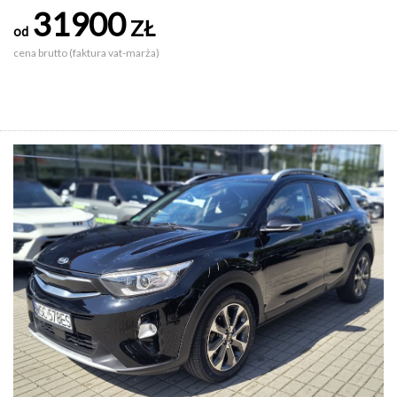
31900
ZŁ
od
cena brutto (faktura vat-marża)