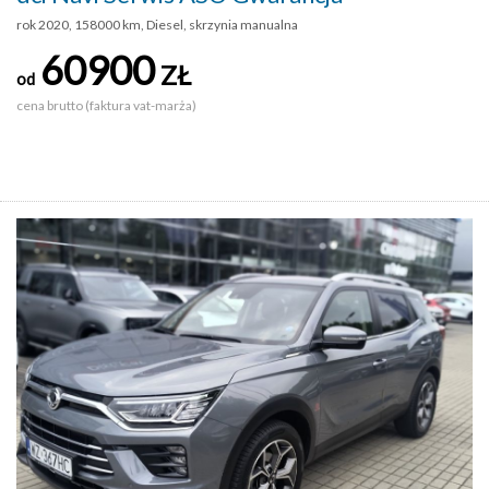
rok 2020, 158000 km, Diesel, skrzynia manualna
60900
ZŁ
od
cena brutto (faktura vat-marża)