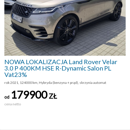
NOWA LOKALIZACJA Land Rover Velar
3.0 P 400KM HSE R-Dynamic Salon PL
Vat23%
rok 2021, 124000 km, Hybryda (benzyna + prąd), skrzynia automat
179900
ZŁ
od
cena netto