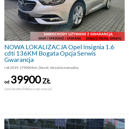
NOWA LOKALIZACJA Opel Insignia 1.6
cdti 136KM Bogata Opcja Serwis
Gwarancja
rok 2019, 179000 km, Diesel, skrzynia manualna
39900
ZŁ
od
cena brutto (faktura vat-marża)