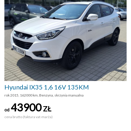
Hyundai IX35 1,6 16V 135KM
rok 2015, 162000 km, Benzyna, skrzynia manualna
43900
ZŁ
od
cena brutto (faktura vat-marża)