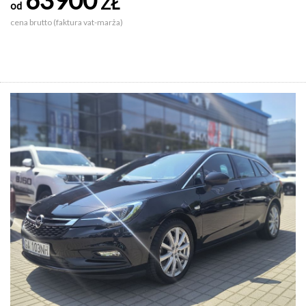
ZŁ
od
cena brutto (faktura vat-marża)