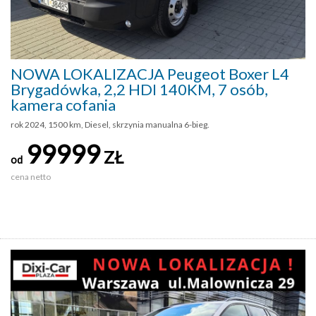
NOWA LOKALIZACJA Peugeot Boxer L4
Brygadówka, 2,2 HDI 140KM, 7 osób,
kamera cofania
rok 2024, 1500 km, Diesel, skrzynia manualna 6-bieg.
99999
ZŁ
od
cena netto