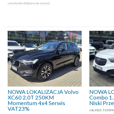
cena brutto (faktura vat-marża)
NOWA LOKALIZACJA Volvo
NOWA LO
XC60 2.0T 250KM
Combo 1.5
Momentum 4x4 Serwis
Niski Prz
VAT23%
rok 2023, 51500 k