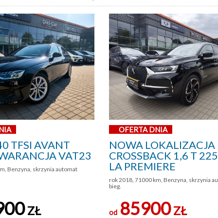
NIA
OFERTA DNIA
40 TFSI AVANT
NOWA LOKALIZACJA
WARANCJA VAT23
CROSSBACK 1,6 T 22
LA PREMIERE
m, Benzyna, skrzynia automat
rok 2018, 71000 km, Benzyna, skrzynia a
bieg.
900
85900
ZŁ
ZŁ
od