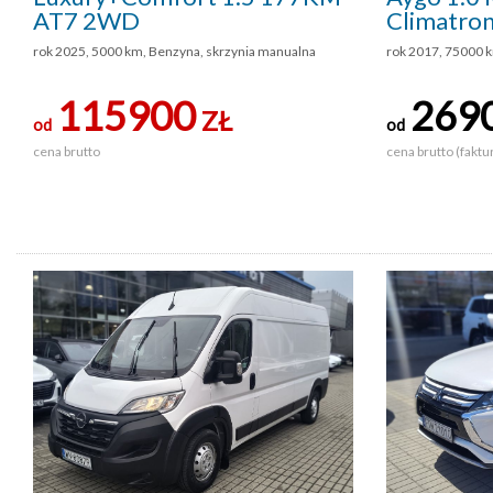
AT7 2WD
Climatron
rok 2025, 5000 km, Benzyna, skrzynia manualna
rok 2017, 75000 
115900
269
ZŁ
od
od
cena brutto
cena brutto (faktu