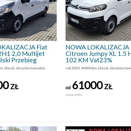
KALIZACJA Fiat
NOWA LOKALIZACJA
2H1 2,0 Multijet
Citroen Jumpy XL 1.5 
ski Przebieg
102 KM Vat23%
m, Diesel, skrzynia manualna
rok 2020, 49000 km, Diesel, skrzynia man
00
61000
ZŁ
ZŁ
od
cena netto