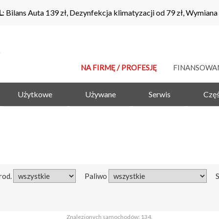
L
: Bilans Auta 139 zł, Dezynfekcja klimatyzacji od 79 zł, Wymiana
NA FIRMĘ / PROFESJĘ
FINANSOWA
Użytkowe
Używane
Serwis
Częś
rod.
Paliwo
Znalezionych samochodów: 134.