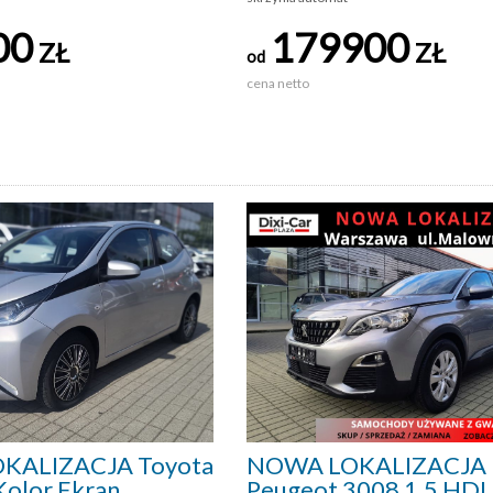
00
179900
ZŁ
ZŁ
od
cena netto
KALIZACJA Toyota
NOWA LOKALIZACJA
Kolor Ekran
Peugeot 3008 1.5 HDI