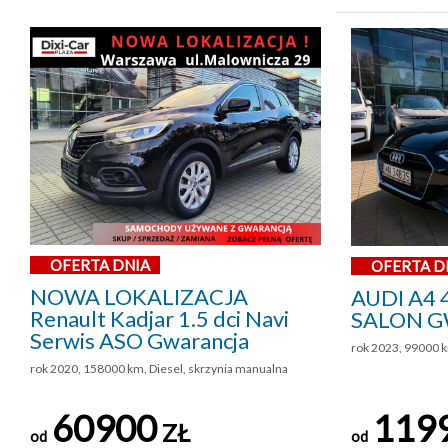
OFERTA DNIA
OFERTA D
NOWA LOKALIZACJA
AUDI A4 
Renault Kadjar 1.5 dci Navi
SALON G
Serwis ASO Gwarancja
rok 2023, 99000 k
rok 2020, 158000 km, Diesel, skrzynia manualna
60900
119
ZŁ
od
od