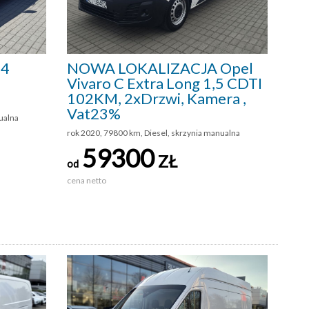
 4
NOWA LOKALIZACJA Opel
Vivaro C Extra Long 1,5 CDTI
102KM, 2xDrzwi, Kamera ,
Vat23%
ualna
rok 2020, 79800 km, Diesel, skrzynia manualna
59300
ZŁ
od
cena netto