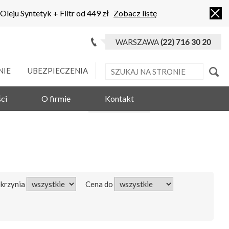
 Oleju Syntetyk + Filtr od 449 zł
Zobacz listę
WARSZAWA
(22) 716 30 20
NIE
UBEZPIECZENIA
ci
O firmie
Kontakt
Skrzynia
Cena do