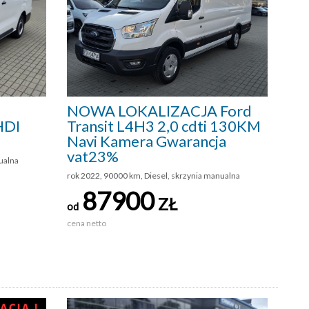
NOWA LOKALIZACJA Ford
HDI
Transit L4H3 2,0 cdti 130KM
Navi Kamera Gwarancja
vat23%
ualna
rok 2022, 90000 km, Diesel, skrzynia manualna
87900
ZŁ
od
cena netto