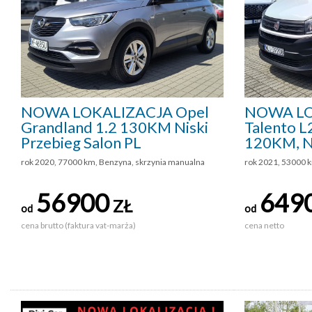
NOWA LOKALIZACJA Opel
NOWA LO
Grandland 1.2 130KM Niski
Talento L
Przebieg Salon PL
120KM, Ni
rok 2020, 77000 km, Benzyna, skrzynia manualna
rok 2021, 53000 k
56900
649
ZŁ
od
od
cena brutto (faktura vat-marża)
cena netto