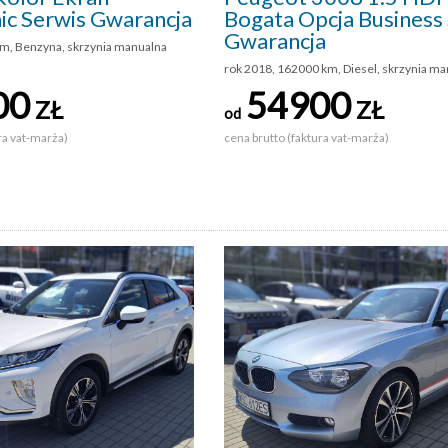
ic Serwis Gwarancja
Bogata Opcja Business
Gwarancja
km, Benzyna, skrzynia manualna
rok 2018, 162000 km, Diesel, skrzynia m
00
54900
ZŁ
ZŁ
od
ra vat-marża)
cena brutto (faktura vat-marża)