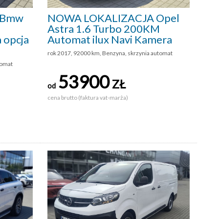
 Bmw
NOWA LOKALIZACJA Opel
Astra 1.6 Turbo 200KM
 opcja
Automat ilux Navi Kamera
rok 2017, 92000 km, Benzyna, skrzynia automat
tomat
53900
ZŁ
od
cena brutto (faktura vat-marża)