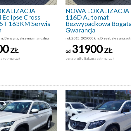
KALIZACJA
NOWA LOKALIZACJA
i Eclipse Cross
116D Automat
.5T 163KM Serwis
Bezwypadkowa Bogata
a
Gwarancja
km, Benzyna, skrzynia manualna
rok 2013, 205000 km, Diesel, skrzynia au
00
31900
ZŁ
ZŁ
od
ra vat-marża)
cena brutto (faktura vat-marża)