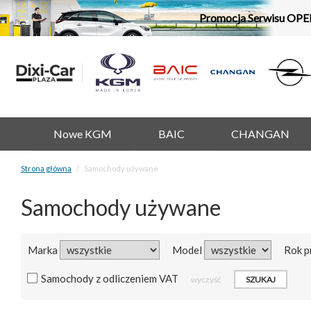
Promocja Serwisu OPE
Nowe KGM
BAIC
CHANGAN
Strona główna
Samochody używane
Samochody używane
Marka
Model
Rok p
Samochody z odliczeniem VAT
wyczyść