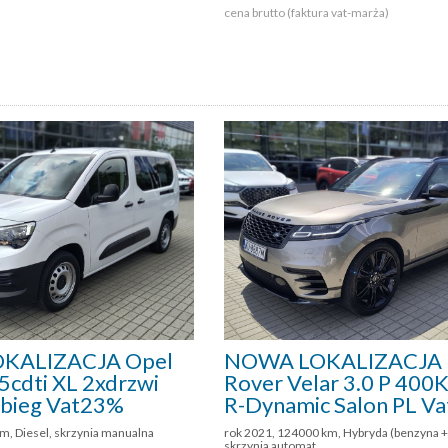
cena brutto (faktura vat-marża)
KALIZACJA Opel
NOWA LOKALIZACJA 
cdti XL 2xdrzwi
Rover Velar 3.0 P 40
ebieg Vat23%
R-Dynamic Salon PL V
m, Diesel, skrzynia manualna
rok 2021, 124000 km, Hybryda (benzyna + 
skrzynia automat