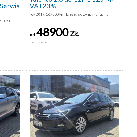
 Serwis
VAT23%
rok 2019, 167000 km, Diesel, skrzynia manualna
anualna
48900
ZŁ
od
cena netto