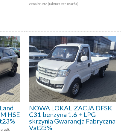
cena brutto (faktura vat-marża)
Land
NOWA LOKALIZACJA DFSK
0KM HSE
C31 benzyna 1.6 + LPG
at23%
skrzynia Gwarancja Fabryczna
Vat23%
prąd),