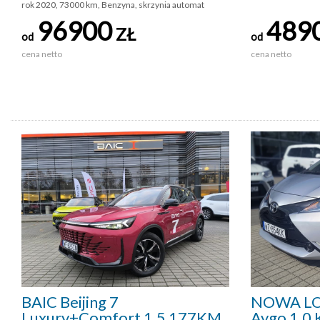
rok 2020, 73000 km, Benzyna, skrzynia automat
96900
489
ZŁ
od
od
cena netto
cena netto
BAIC Beijing 7
NOWA LO
Luxury+Comfort 1.5 177KM
Aygo 1.0 