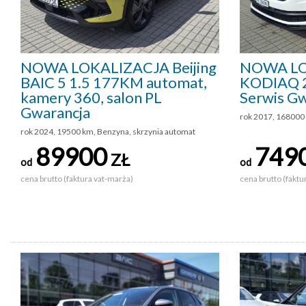
NOWA LOKALIZACJA Beijing
NOWA LO
BAIC 5 1.5 177KM automat,
KODIAQ 2
kamery 360, salon PL
Serwis Gw
Gwarancja
rok 2017, 168000
rok 2024, 19500 km, Benzyna, skrzynia automat
89900
749
ZŁ
od
od
cena brutto (faktura vat-marża)
cena brutto (faktu