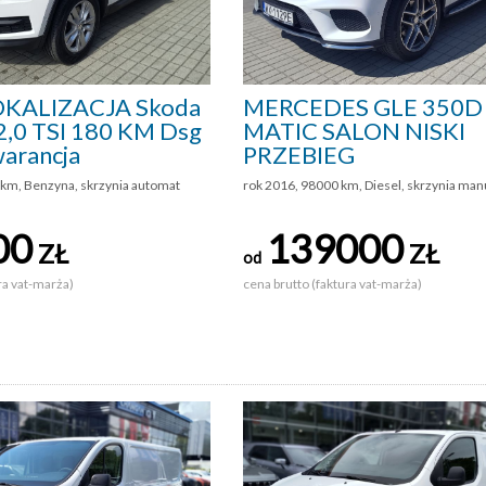
KALIZACJA Skoda
MERCEDES GLE 350D
,0 TSI 180 KM Dsg
MATIC SALON NISKI
arancja
PRZEBIEG
 km, Benzyna, skrzynia automat
rok 2016, 98000 km, Diesel, skrzynia man
00
139000
ZŁ
ZŁ
od
ra vat-marża)
cena brutto (faktura vat-marża)