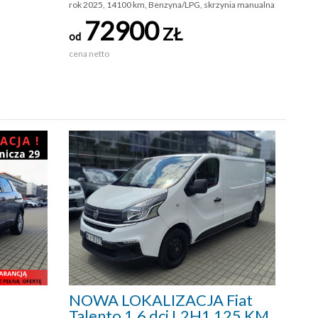
rok 2025, 14100 km, Benzyna/LPG, skrzynia manualna
72900
ZŁ
od
cena netto
NOWA LOKALIZACJA Fiat
Talento 1.6 dci L2H1 125 KM