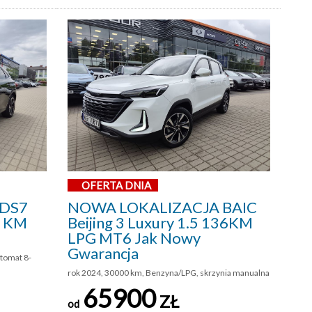
OFERTA DNIA
 DS7
NOWA LOKALIZACJA BAIC
5 KM
Beijing 3 Luxury 1.5 136KM
LPG MT6 Jak Nowy
Gwarancja
utomat 8-
rok 2024, 30000 km, Benzyna/LPG, skrzynia manualna
65900
ZŁ
od