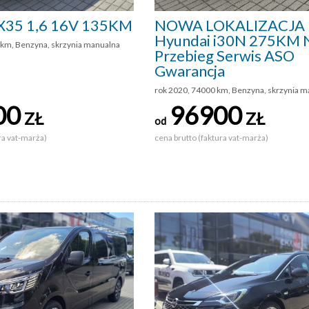
IX35 1,6 16V 135KM
NOWA LOKALIZACJA
Hyundai i30N 275KM N
 km, Benzyna, skrzynia manualna
Przebieg Serwis ASO
Gwarancja
rok 2020, 74000 km, Benzyna, skrzynia m
00
96900
ZŁ
ZŁ
od
ra vat-marża)
cena brutto (faktura vat-marża)