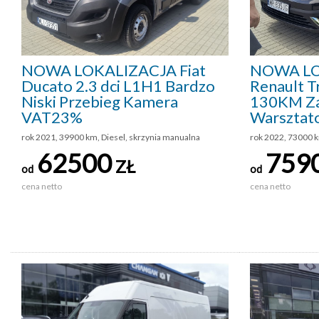
NOWA LOKALIZACJA Fiat
NOWA LO
Ducato 2.3 dci L1H1 Bardzo
Renault Tr
Niski Przebieg Kamera
130KM Z
VAT23%
Warsztat
rok 2021, 39900 km, Diesel, skrzynia manualna
rok 2022, 73000 k
62500
759
ZŁ
od
od
cena netto
cena netto