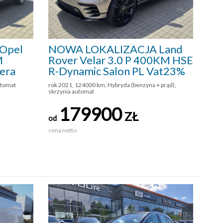
Opel
NOWA LOKALIZACJA Land
M
Rover Velar 3.0 P 400KM HSE
era
R-Dynamic Salon PL Vat23%
utomat
rok 2021, 124000 km, Hybryda (benzyna + prąd),
skrzynia automat
179900
ZŁ
od
cena netto