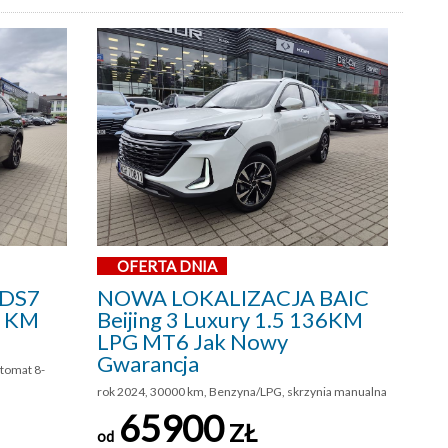
OFERTA DNIA
 DS7
NOWA LOKALIZACJA BAIC
5 KM
Beijing 3 Luxury 1.5 136KM
LPG MT6 Jak Nowy
Gwarancja
utomat 8-
rok 2024, 30000 km, Benzyna/LPG, skrzynia manualna
65900
ZŁ
od