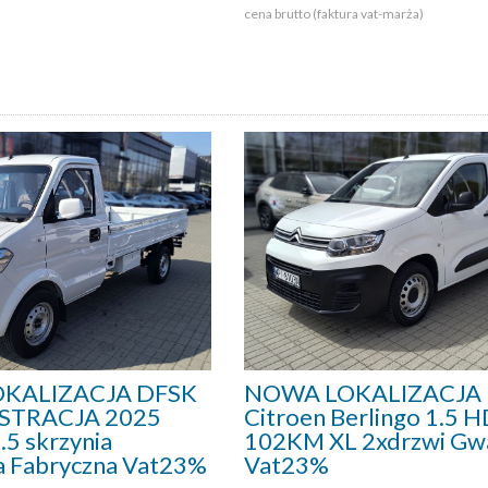
cena brutto (faktura vat-marża)
KALIZACJA DFSK
NOWA LOKALIZACJA
ESTRACJA 2025
Citroen Berlingo 1.5 H
.5 skrzynia
102KM XL 2xdrzwi Gwa
a Fabryczna Vat23%
Vat23%