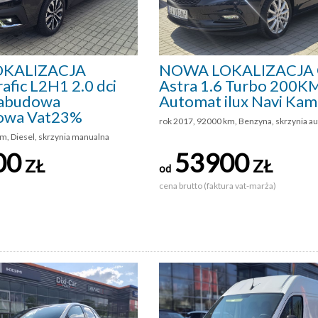
KALIZACJA
NOWA LOKALIZACJA 
afic L2H1 2.0 dci
Astra 1.6 Turbo 200K
abudowa
Automat ilux Navi Kam
owa Vat23%
rok 2017, 92000 km, Benzyna, skrzynia a
m, Diesel, skrzynia manualna
00
53900
ZŁ
ZŁ
od
cena brutto (faktura vat-marża)