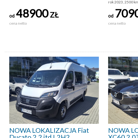
rok 2023, 2500 k
48900
709
ZŁ
od
od
cena netto
cena netto
NOWA LOKALIZACJA Fiat
NOWA LO
Ducato 2.2 jtd L2H2
XC60 2.