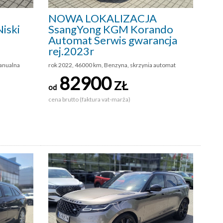
NOWA LOKALIZACJA
iski
SsangYong KGM Korando
Automat Serwis gwarancja
rej.2023r
anualna
rok 2022, 46000 km, Benzyna, skrzynia automat
82900
ZŁ
od
cena brutto (faktura vat-marża)