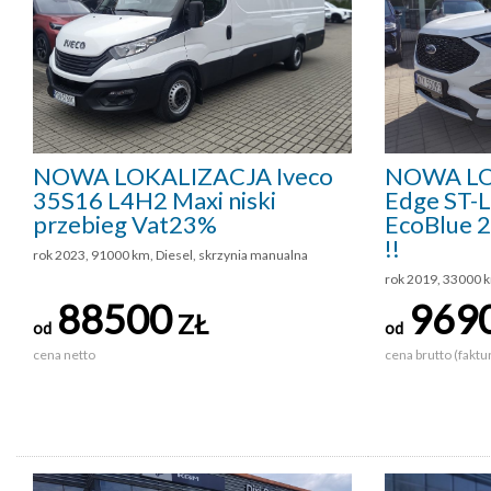
NOWA LOKALIZACJA Iveco
NOWA LO
35S16 L4H2 Maxi niski
Edge ST-L
przebieg Vat23%
EcoBlue 
!!
rok 2023, 91000 km, Diesel, skrzynia manualna
rok 2019, 33000 k
88500
969
ZŁ
od
od
cena netto
cena brutto (faktu