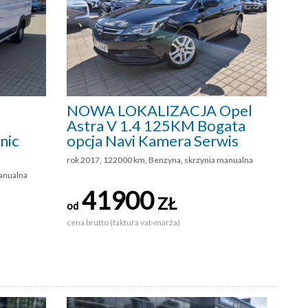
NOWA LOKALIZACJA Opel
Astra V 1.4 125KM Bogata
nic
opcja Navi Kamera Serwis
rok 2017, 122000 km, Benzyna, skrzynia manualna
anualna
41900
ZŁ
od
cena brutto (faktura vat-marża)