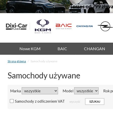
Torres od 799 zł+v
Nowe KGM
BAIC
CHANGAN
Strona główna
Samochody używane
Samochody używane
Marka
Model
Rok p
Samochody z odliczeniem VAT
wyczyść