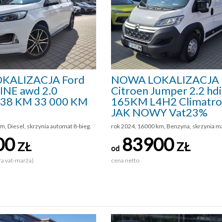
KALIZACJA Ford
NOWA LOKALIZACJA
INE awd 2.0
Citroen Jumper 2.2 hdi
238 KM 33 000 KM
165KM L4H2 Climatro
JAK NOWY Vat23%
m, Diesel, skrzynia automat 8-bieg.
rok 2024, 16000 km, Benzyna, skrzynia m
00
83900
ZŁ
ZŁ
od
ra vat-marża)
cena netto