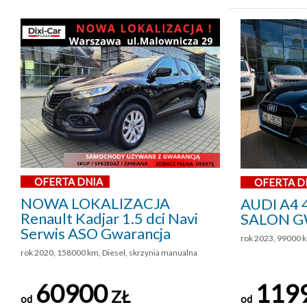
OFERTA DNIA
OFERTA D
NOWA LOKALIZACJA
AUDI A4 
Renault Kadjar 1.5 dci Navi
SALON G
Serwis ASO Gwarancja
rok 2023, 99000 k
rok 2020, 158000 km, Diesel, skrzynia manualna
60900
119
ZŁ
od
od