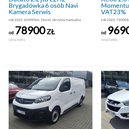
Brygadówka 6 osób Navi
Momentum
Kamera Serwis
VAT23%
rok 2023, 63000 km, Diesel, skrzynia manualna
rok 2020, 73000 k
78900
969
ZŁ
od
od
cena netto
cena netto