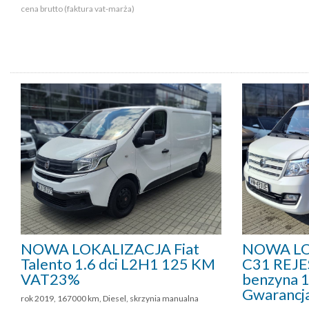
cena brutto (faktura vat-marża)
NOWA LOKALIZACJA Fiat
NOWA LO
Talento 1.6 dci L2H1 125 KM
C31 REJ
VAT23%
benzyna 1
Gwarancj
rok 2019, 167000 km, Diesel, skrzynia manualna