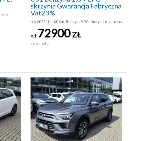
skrzynia Gwarancja Fabryczna
Vat23%
ualna
rok 2025, 14100 km, Benzyna/LPG, skrzynia manualna
72900
ZŁ
od
cena netto