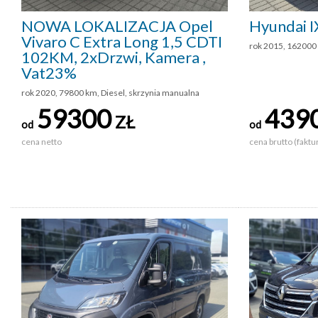
NOWA LOKALIZACJA Opel
Hyundai 
Vivaro C Extra Long 1,5 CDTI
rok 2015, 162000
102KM, 2xDrzwi, Kamera ,
Vat23%
rok 2020, 79800 km, Diesel, skrzynia manualna
59300
439
ZŁ
od
od
cena netto
cena brutto (faktu