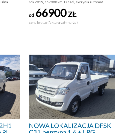
ualna
rok 2019, 157000 km, Diesel, skrzynia automat
66900
ZŁ
od
cena brutto (faktura vat-marża)
L2H1
NOWA LOKALIZACJA DFSK
 PL,
C31 benzyna 1.6 + LPG