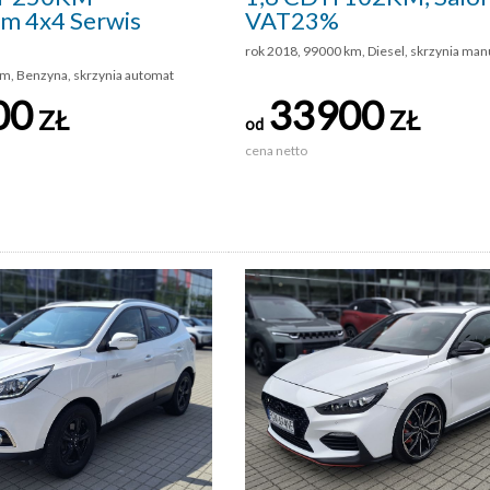
 4x4 Serwis
VAT23%
rok 2018, 99000 km, Diesel, skrzynia man
m, Benzyna, skrzynia automat
00
33900
ZŁ
ZŁ
od
cena netto