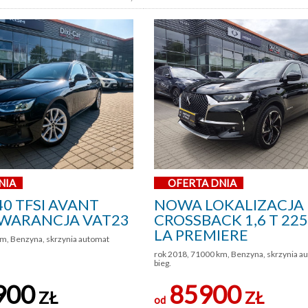
NIA
OFERTA DNIA
40 TFSI AVANT
NOWA LOKALIZACJA
WARANCJA VAT23
CROSSBACK 1,6 T 22
LA PREMIERE
m, Benzyna, skrzynia automat
rok 2018, 71000 km, Benzyna, skrzynia a
bieg.
900
85900
ZŁ
ZŁ
od