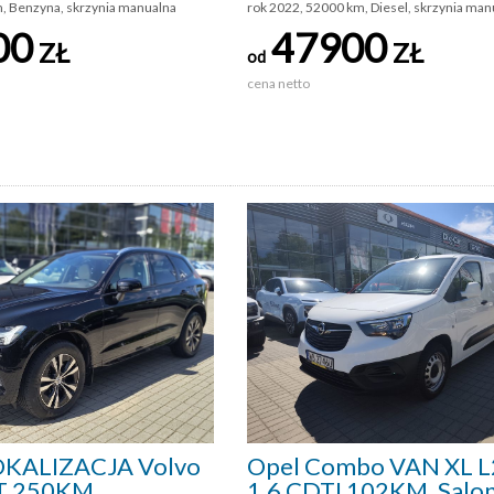
m, Benzyna, skrzynia manualna
rok 2022, 52000 km, Diesel, skrzynia man
00
47900
ZŁ
ZŁ
od
cena netto
KALIZACJA Volvo
Opel Combo VAN XL 
0T 250KM
1,6 CDTI 102KM, Salon