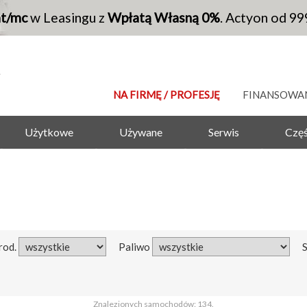
at/mc
w Leasingu z
Wpłatą Własną 0%
. Actyon od 99
NA FIRMĘ / PROFESJĘ
FINANSOWA
Użytkowe
Używane
Serwis
Częś
rod.
Paliwo
Znalezionych samochodów: 134.