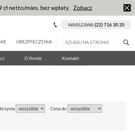
9 zł netto/mies. bez wpłaty.
Zobacz
WARSZAWA
(22) 716 30 20
NIE
UBEZPIECZENIA
ci
O firmie
Kontakt
Skrzynia
Cena do