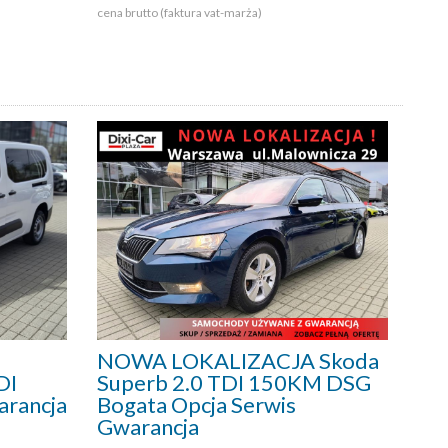
cena brutto (faktura vat-marża)
NOWA LOKALIZACJA Skoda
DI
Superb 2.0 TDI 150KM DSG
rancja
Bogata Opcja Serwis
Gwarancja