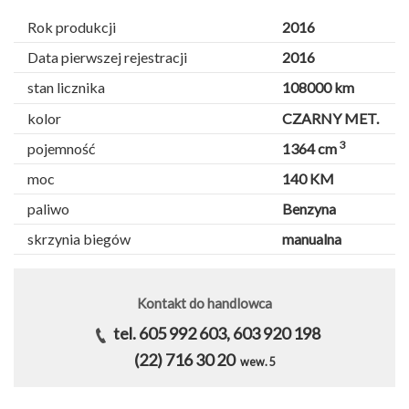
Rok produkcji
2016
Data pierwszej rejestracji
2016
stan licznika
108000 km
kolor
CZARNY MET.
3
pojemność
1364 cm
moc
140 KM
paliwo
Benzyna
skrzynia biegów
manualna
Kontakt do handlowca
tel. 605 992 603, 603 920 198
(22) 716 30 20
wew. 5