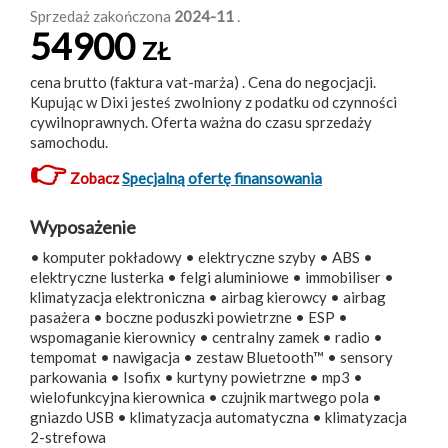
Sprzedaż zakończona
2024-11
.
54900
ZŁ
cena brutto (faktura vat-marża) . Cena do negocjacji.
Kupując w Dixi jesteś zwolniony z podatku od czynności
cywilnoprawnych. Oferta ważna do czasu sprzedaży
samochodu.
👉
Zobacz
Specjalną ofertę finansowania
Wyposażenie
• komputer pokładowy • elektryczne szyby • ABS •
elektryczne lusterka • felgi aluminiowe • immobiliser •
klimatyzacja elektroniczna • airbag kierowcy • airbag
pasażera • boczne poduszki powietrzne • ESP •
wspomaganie kierownicy • centralny zamek • radio •
tempomat • nawigacja • zestaw Bluetooth™ • sensory
parkowania • Isofix • kurtyny powietrzne • mp3 •
wielofunkcyjna kierownica • czujnik martwego pola •
gniazdo USB • klimatyzacja automatyczna • klimatyzacja
2-strefowa