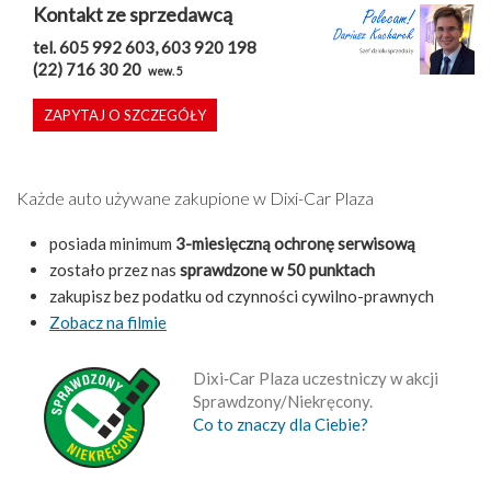
Kontakt ze sprzedawcą
tel. 605 992 603, 603 920 198
(22) 716 30 20
wew. 5
ZAPYTAJ O SZCZEGÓŁY
Każde auto używane zakupione w Dixi-Car Plaza
posiada minimum
3-miesięczną ochronę serwisową
zostało przez nas
sprawdzone w 50 punktach
zakupisz bez podatku od czynności cywilno-prawnych
Zobacz na filmie
Dixi‑Car Plaza uczestniczy w akcji
Sprawdzony/Niekręcony.
Co to znaczy dla Ciebie?