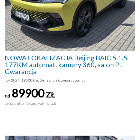
NOWA LOKALIZACJA Beijing BAIC 5 1.5
177KM automat, kamery 360, salon PL
Gwarancja
rok 2024, 19500 km, Benzyna, skrzynia automat
89900
ZŁ
od
cena brutto (faktura vat-marża)