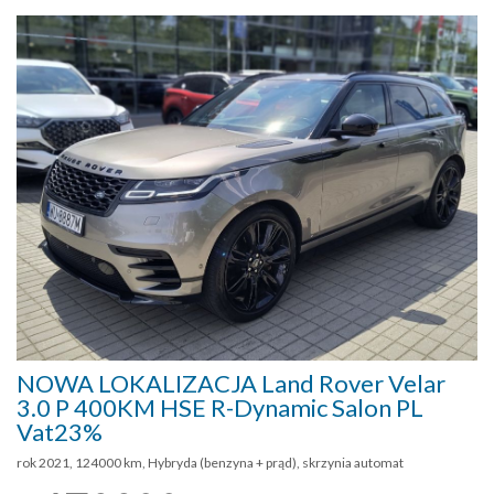
NOWA LOKALIZACJA Land Rover Velar
3.0 P 400KM HSE R-Dynamic Salon PL
Vat23%
rok 2021, 124000 km, Hybryda (benzyna + prąd), skrzynia automat