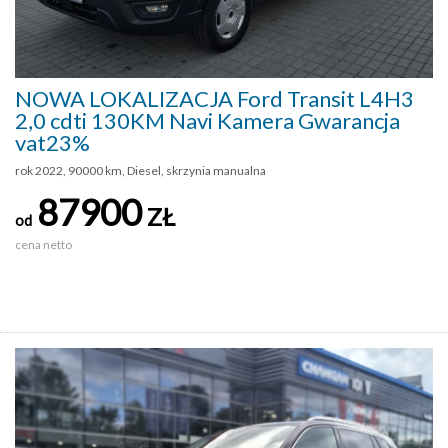
NOWA LOKALIZACJA Ford Transit L4H3
2,0 cdti 130KM Navi Kamera Gwarancja
vat23%
rok 2022, 90000 km, Diesel, skrzynia manualna
87900
ZŁ
od
cena netto