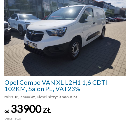
Opel Combo VAN XL L2H1 1,6 CDTI
102KM, Salon PL, VAT23%
rok 2018, 99000 km, Diesel, skrzynia manualna
33900
ZŁ
od
cena netto