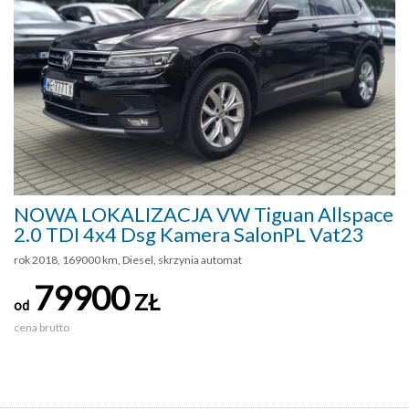
NOWA LOKALIZACJA VW Tiguan Allspace
2.0 TDI 4x4 Dsg Kamera SalonPL Vat23
rok 2018, 169000 km, Diesel, skrzynia automat
79900
ZŁ
od
cena brutto