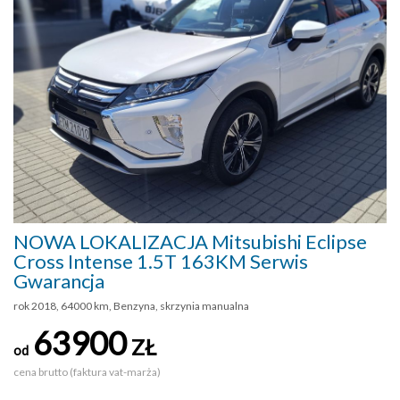
NOWA LOKALIZACJA Mitsubishi Eclipse
Cross Intense 1.5T 163KM Serwis
Gwarancja
rok 2018, 64000 km, Benzyna, skrzynia manualna
63900
ZŁ
od
cena brutto (faktura vat-marża)