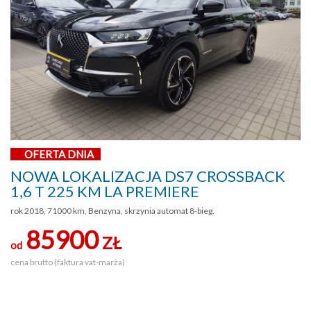
OFERTA DNIA
NOWA LOKALIZACJA DS7 CROSSBACK
1,6 T 225 KM LA PREMIERE
rok 2018, 71000 km, Benzyna, skrzynia automat 8-bieg.
85900
ZŁ
od
cena brutto (faktura vat-marża)