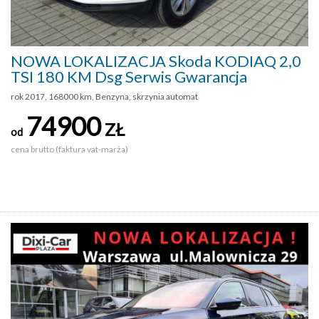
NOWA LOKALIZACJA Skoda KODIAQ 2,0
TSI 180 KM Dsg Serwis Gwarancja
rok 2017, 168000 km, Benzyna, skrzynia automat
74900
ZŁ
od
cena brutto (faktura vat-marża)