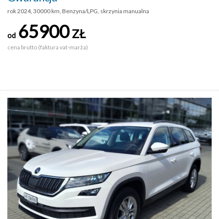
rok 2024, 30000 km, Benzyna/LPG, skrzynia manualna
65900
ZŁ
od
cena brutto (faktura vat-marża)