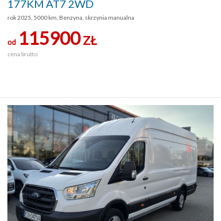
177KM AT7 2WD
rok 2025, 5000 km, Benzyna, skrzynia manualna
115900
ZŁ
od
cena brutto