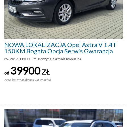
NOWA LOKALIZACJA Opel Astra V 1.4T
150KM Bogata Opcja Serwis Gwarancja
rok 2017, 115000 km, Benzyna, skrzynia manualna
39900
ZŁ
od
cena brutto (faktura vat-marża)