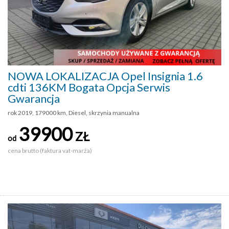
NOWA LOKALIZACJA Opel Insignia 1.6
cdti 136KM Bogata Opcja Serwis
Gwarancja
rok 2019, 179000 km, Diesel, skrzynia manualna
39900
ZŁ
od
cena brutto (faktura vat-marża)