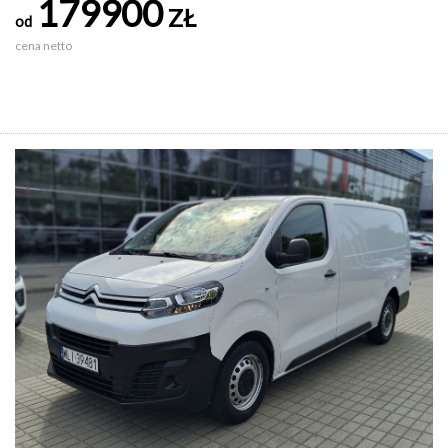
179900
ZŁ
od
cena netto