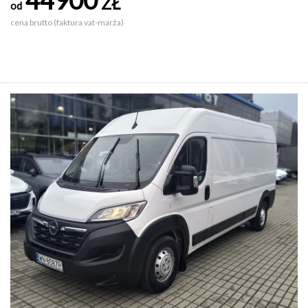
ZŁ
od
cena brutto (faktura vat-marża)