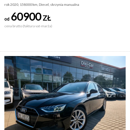
rok 2020, 158000 km, Diesel, skrzynia manualna
60900
ZŁ
od
cena brutto (faktura vat-marża)