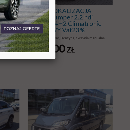
NOWA LOKALIZACJA
DI
Citroen Jumper 2.2 hdi
rancja
165KM L4H2 Climatronic
JAK NOWY Vat23%
ualna
rok 2024, 16000 km, Benzyna, skrzynia manualna
83900
ZŁ
od
cena netto