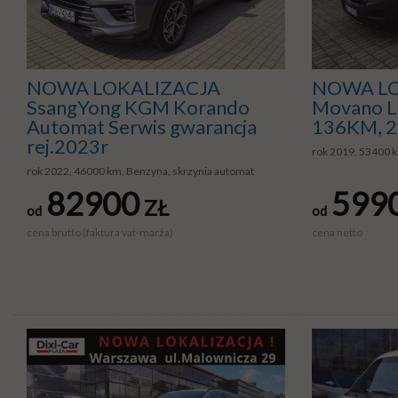
NOWA LOKALIZACJA
NOWA LO
SsangYong KGM Korando
Movano L
Automat Serwis gwarancja
136KM, 2
rej.2023r
rok 2019, 53400 k
rok 2022, 46000 km, Benzyna, skrzynia automat
82900
599
ZŁ
od
od
cena brutto (faktura vat-marża)
cena netto