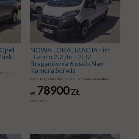
Opel
NOWA LOKALIZACJA Fiat
Niski
Ducato 2.2 jtd L2H2
Brygadówka 6 osób Navi
Kamera Serwis
anualna
rok 2023, 63000 km, Diesel, skrzynia manualna
78900
ZŁ
od
cena netto