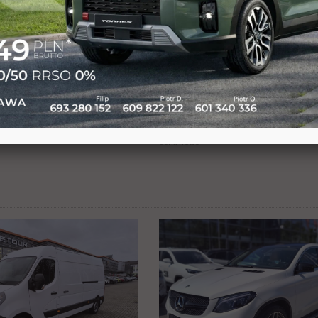
KALIZACJA Ford
NOWA LOKALIZACJA
4H3 2,0 cdti 130KM
Citroen Berlingo 1.5 H
era Gwarancja
102KM XL 2xdrzwi Gwa
Vat23%
m, Diesel, skrzynia manualna
rok 2022, 52000 km, Diesel, skrzynia man
00
47900
ZŁ
ZŁ
od
cena netto