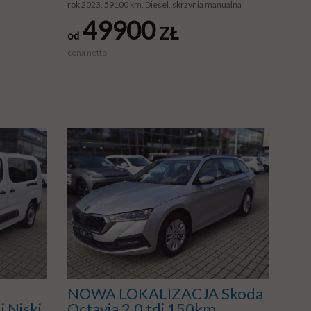
rok 2023, 59100 km, Diesel, skrzynia manualna
49900
ZŁ
od
cena netto
NOWA LOKALIZACJA Skoda
i Niski
Octavia 2.0 tdi 150km