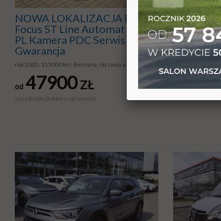
NOWA LOKALIZACJA Ford
NOWA LO
Focus ST Line Automat Navi
Transit L
PL Kamera PDC Serwis
Navi Kam
Gwarancja
vat23%
rok 2020, 115000 km, Benzyna, skrzynia automat
rok 2022, 90000 k
47900
879
ZŁ
od
od
cena brutto (faktura vat-marża)
cena netto