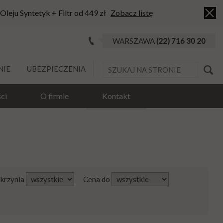
 Oleju Syntetyk + Filtr od 449 zł
Zobacz listę
WARSZAWA
(22) 716 30 20
NIE
UBEZPIECZENIA
ci
O firmie
Kontakt
Skrzynia
Cena do