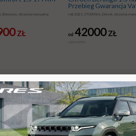
Przebieg Gwarancja V
m, Benzyna, skrzynia manualna
rok 2021, 57000 km, Diesel, skrzynia man
900
42000
ZŁ
ZŁ
od
cena netto