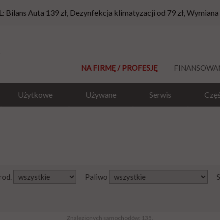
L
: Bilans Auta 139 zł, Dezynfekcja klimatyzacji od 79 zł, Wymiana
NA FIRMĘ / PROFESJĘ
FINANSOWA
Użytkowe
Używane
Serwis
Częś
rod.
Paliwo
Znalezionych samochodów: 135.