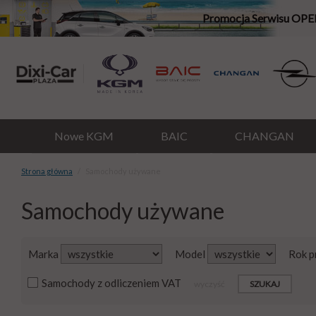
Promocja Serwisu OPE
Nowe KGM
BAIC
CHANGAN
Strona główna
Samochody używane
Samochody używane
Marka
Model
Rok p
Samochody z odliczeniem VAT
wyczyść