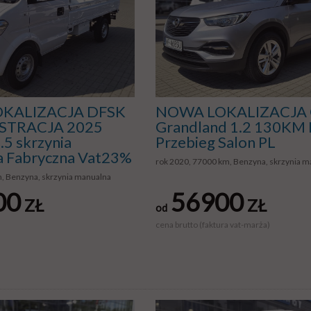
KALIZACJA DFSK
NOWA LOKALIZACJA 
ESTRACJA 2025
Grandland 1.2 130KM 
.5 skrzynia
Przebieg Salon PL
a Fabryczna Vat23%
rok 2020, 77000 km, Benzyna, skrzynia m
m, Benzyna, skrzynia manualna
00
56900
ZŁ
ZŁ
od
cena brutto (faktura vat-marża)