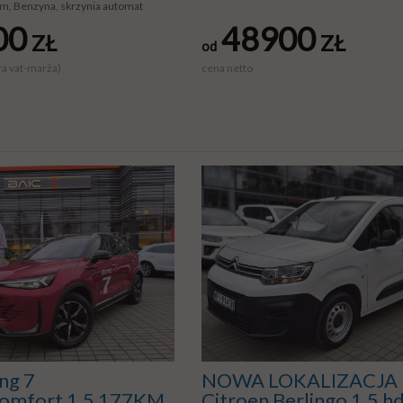
m, Benzyna, skrzynia automat
00
48900
ZŁ
ZŁ
od
ra vat-marża)
cena netto
ing 7
NOWA LOKALIZACJA
omfort 1.5 177KM
Citroen Berlingo 1.5 hd