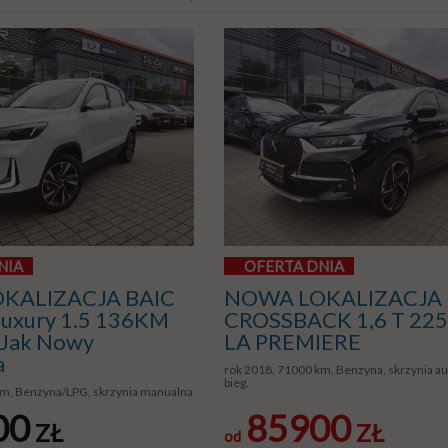
NIA
OFERTA DNIA
KALIZACJA BAIC
NOWA LOKALIZACJA
 Luxury 1.5 136KM
CROSSBACK 1,6 T 22
Jak Nowy
LA PREMIERE
a
rok 2018, 71000 km, Benzyna, skrzynia a
bieg.
km, Benzyna/LPG, skrzynia manualna
00
85900
ZŁ
ZŁ
od