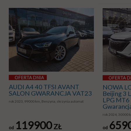
OFERTA DNIA
OFERTA D
AUDI A4 40 TFSI AVANT
NOWA LO
SALON GWARANCJA VAT23
Beijing 3
LPG MT6 
rok 2023, 99000 km, Benzyna, skrzynia automat
Gwarancj
rok 2024, 30000 
119900
659
ZŁ
od
od