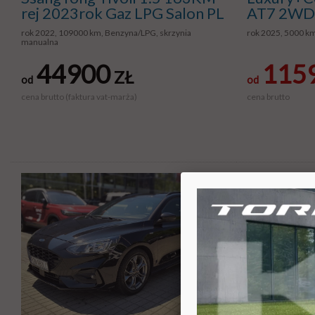
rej 2023rok Gaz LPG Salon PL
AT7 2WD
rok 2022, 109000 km, Benzyna/LPG, skrzynia
rok 2025, 5000 k
manualna
44900
115
ZŁ
od
od
cena brutto (faktura vat-marża)
cena brutto