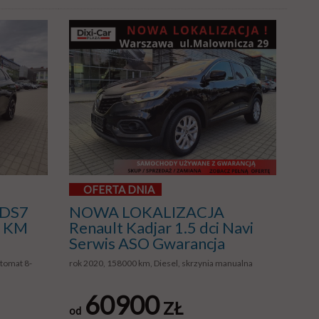
OFERTA DNIA
 DS7
NOWA LOKALIZACJA
5 KM
Renault Kadjar 1.5 dci Navi
Serwis ASO Gwarancja
utomat 8-
rok 2020, 158000 km, Diesel, skrzynia manualna
60900
ZŁ
od