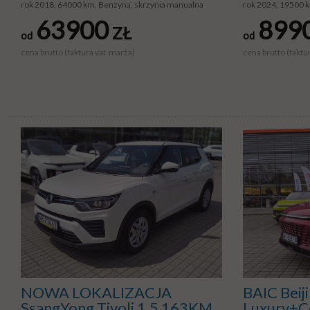
rok 2018, 64000 km, Benzyna, skrzynia manualna
rok 2024, 19500 k
63900
899
ZŁ
od
od
cena brutto (faktura vat-marża)
cena brutto (faktu
NOWA LOKALIZACJA
BAIC Beij
SsangYong Tivoli 1.5 163KM
Luxury+C