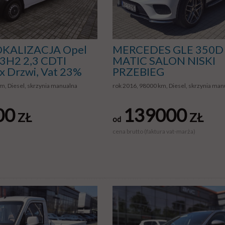
KALIZACJA Opel
MERCEDES GLE 350D
3H2 2,3 CDTI
MATIC SALON NISKI
x Drzwi, Vat 23%
PRZEBIEG
m, Diesel, skrzynia manualna
rok 2016, 98000 km, Diesel, skrzynia man
00
139000
ZŁ
ZŁ
od
cena brutto (faktura vat-marża)