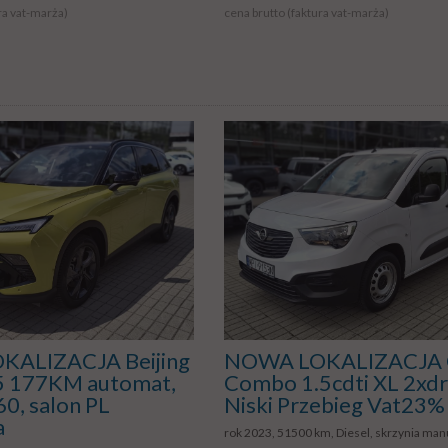
ra vat-marża)
cena brutto (faktura vat-marża)
ALIZACJA Beijing
NOWA LOKALIZACJA 
.5 177KM automat,
Combo 1.5cdti XL 2xdr
0, salon PL
Niski Przebieg Vat23%
a
rok 2023, 51500 km, Diesel, skrzynia man