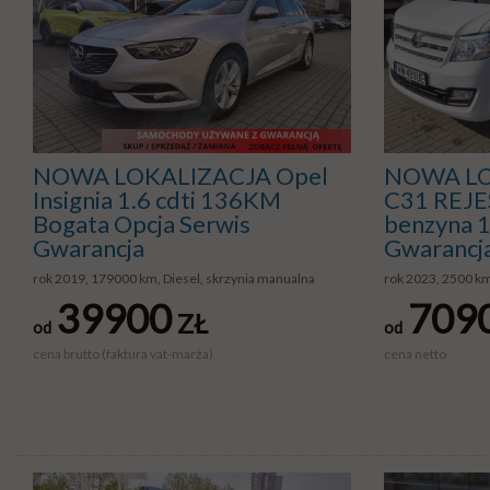
NOWA LOKALIZACJA Opel
NOWA LO
Insignia 1.6 cdti 136KM
C31 REJ
Bogata Opcja Serwis
benzyna 1
Gwarancja
Gwarancj
rok 2019, 179000 km, Diesel, skrzynia manualna
rok 2023, 2500 k
39900
709
ZŁ
od
od
cena brutto (faktura vat-marża)
cena netto