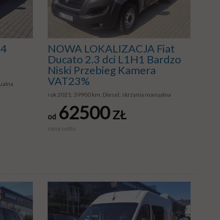
 4
NOWA LOKALIZACJA Fiat
Ducato 2.3 dci L1H1 Bardzo
Niski Przebieg Kamera
VAT23%
ualna
rok 2021, 39900 km, Diesel, skrzynia manualna
62500
ZŁ
od
cena netto