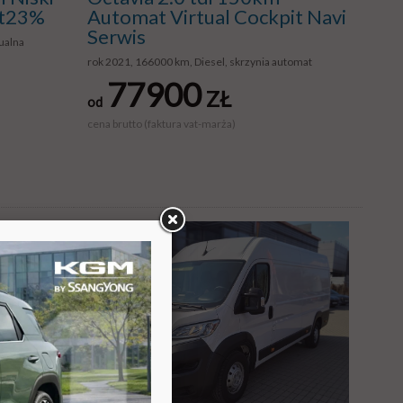
at23%
Automat Virtual Cockpit Navi
Serwis
ualna
rok 2021, 166000 km, Diesel, skrzynia automat
77900
ZŁ
od
cena brutto (faktura vat-marża)