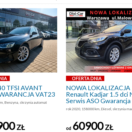
NIA
OFERTA DNIA
40 TFSI AVANT
NOWA LOKALIZACJA
WARANCJA VAT23
Renault Kadjar 1.5 dci 
Serwis ASO Gwarancja
m, Benzyna, skrzynia automat
rok 2020, 158000 km, Diesel, skrzynia m
900
60900
ZŁ
ZŁ
od