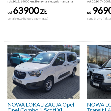
rok 2018, 64000 km, Benzyna, skrzynia manualna
rok 2020, 74000 
63900
969
ZŁ
od
od
cena brutto (faktura vat-marża)
cena brutto (faktu
NOWA LOKALIZACJA Opel
NOWA LO
Opel Combo 1.5cdti XL
Transit L