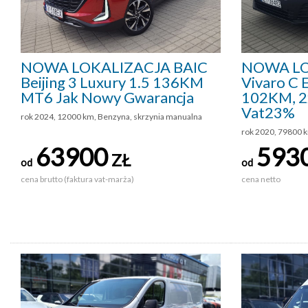
NOWA LOKALIZACJA BAIC
NOWA LO
Beijing 3 Luxury 1.5 136KM
Vivaro C 
MT6 Jak Nowy Gwarancja
102KM, 2
Vat23%
rok 2024, 12000 km, Benzyna, skrzynia manualna
rok 2020, 79800 k
63900
593
ZŁ
od
od
cena brutto (faktura vat-marża)
cena netto