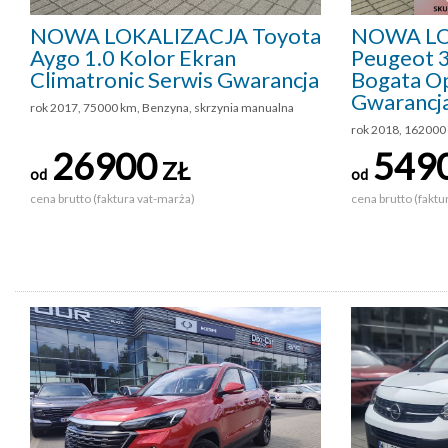
NOWA LOKALIZACJA Toyota
NOWA LO
Aygo 1.0 Kolor Ekran
Peugeot 
Climatronic Serwis Gwarancja
Bogata Op
Gwarancj
rok 2017, 75000 km, Benzyna, skrzynia manualna
rok 2018, 162000 
26900
549
ZŁ
od
od
cena brutto (faktura vat-marża)
cena brutto (faktu