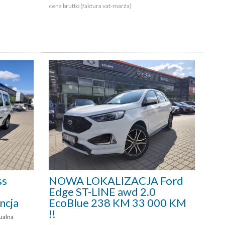
cena brutto (faktura vat-marża)
ss
NOWA LOKALIZACJA Ford
Edge ST-LINE awd 2.0
ncja
EcoBlue 238 KM 33 000 KM
!!
ualna