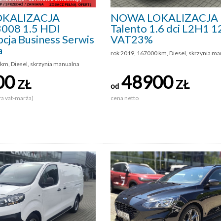
KALIZACJA
NOWA LOKALIZACJA F
3008 1.5 HDI
Talento 1.6 dci L2H1 
cja Business Serwis
VAT23%
a
rok 2019, 167000 km, Diesel, skrzynia m
km, Diesel, skrzynia manualna
00
48900
ZŁ
ZŁ
od
ra vat-marża)
cena netto