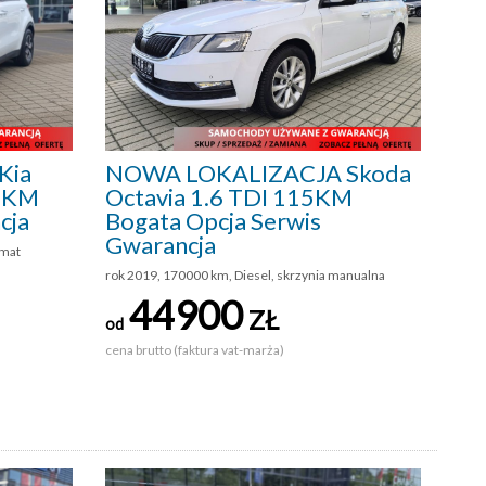
Kia
NOWA LOKALIZACJA Skoda
36KM
Octavia 1.6 TDI 115KM
cja
Bogata Opcja Serwis
Gwarancja
omat
rok 2019, 170000 km, Diesel, skrzynia manualna
44900
ZŁ
od
cena brutto (faktura vat-marża)