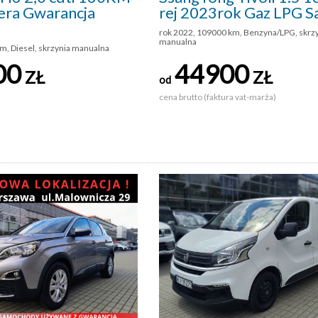
era Gwarancja
rej 2023rok Gaz LPG S
rok 2022, 109000 km, Benzyna/LPG, skrz
manualna
m, Diesel, skrzynia manualna
00
44900
ZŁ
ZŁ
od
cena brutto (faktura vat-marża)