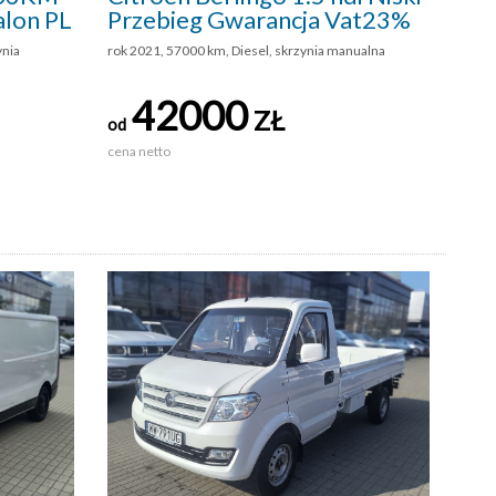
alon PL
Przebieg Gwarancja Vat23%
ynia
rok 2021, 57000 km, Diesel, skrzynia manualna
42000
ZŁ
od
cena netto