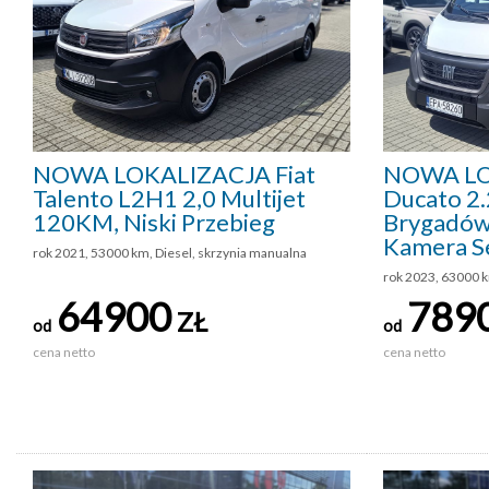
NOWA LOKALIZACJA Fiat
NOWA LO
Talento L2H1 2,0 Multijet
Ducato 2.
120KM, Niski Przebieg
Brygadów
Kamera S
rok 2021, 53000 km, Diesel, skrzynia manualna
rok 2023, 63000 k
64900
789
ZŁ
od
od
cena netto
cena netto