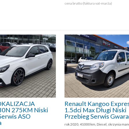
cena brutto (faktura vat-marża)
KALIZACJA
Renault Kangoo Expre
i30N 275KM Niski
1.5dci Max Długi Niski
Serwis ASO
Przebieg Serwis Gwara
a
rok 2020, 41000 km, Diesel, skrzynia man