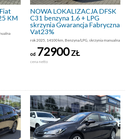
iat
NOWA LOKALIZACJA DFSK
125 KM
C31 benzyna 1.6 + LPG
skrzynia Gwarancja Fabryczna
Vat23%
anualna
rok 2025, 14100 km, Benzyna/LPG, skrzynia manualna
72900
ZŁ
od
cena netto