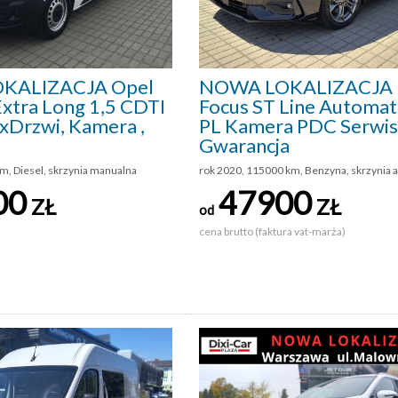
KALIZACJA Opel
NOWA LOKALIZACJA 
Extra Long 1,5 CDTI
Focus ST Line Automat
xDrzwi, Kamera ,
PL Kamera PDC Serwis
Gwarancja
m, Diesel, skrzynia manualna
rok 2020, 115000 km, Benzyna, skrzynia 
00
47900
ZŁ
ZŁ
od
cena brutto (faktura vat-marża)