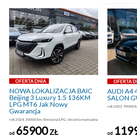
OFERTA DNIA
OFERTA D
NOWA LOKALIZACJA BAIC
AUDI A4 
Beijing 3 Luxury 1.5 136KM
SALON G
LPG MT6 Jak Nowy
rok 2023, 99000 k
Gwarancja
rok 2024, 30000 km, Benzyna/LPG, skrzynia manualna
65900
119
ZŁ
od
od