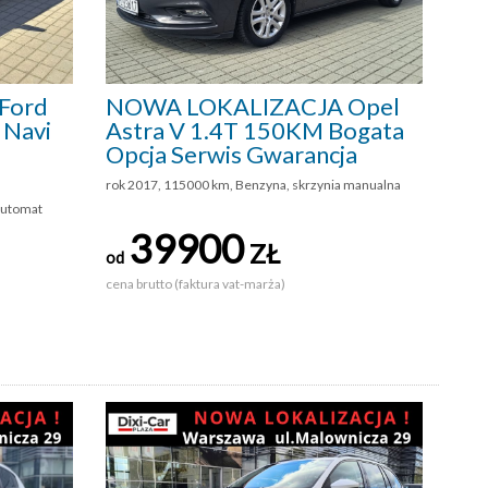
Ford
NOWA LOKALIZACJA Opel
 Navi
Astra V 1.4T 150KM Bogata
Opcja Serwis Gwarancja
rok 2017, 115000 km, Benzyna, skrzynia manualna
automat
39900
ZŁ
od
cena brutto (faktura vat-marża)