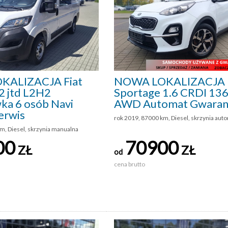
KALIZACJA Fiat
NOWA LOKALIZACJA 
2 jtd L2H2
Sportage 1.6 CRDI 1
ka 6 osób Navi
AWD Automat Gwaran
erwis
rok 2019, 87000 km, Diesel, skrzynia aut
m, Diesel, skrzynia manualna
00
70900
ZŁ
ZŁ
od
cena brutto