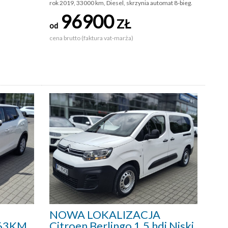
rok 2019, 33000 km, Diesel, skrzynia automat 8-bieg.
96900
ZŁ
od
cena brutto (faktura vat-marża)
NOWA LOKALIZACJA
163KM
Citroen Berlingo 1.5 hdi Niski