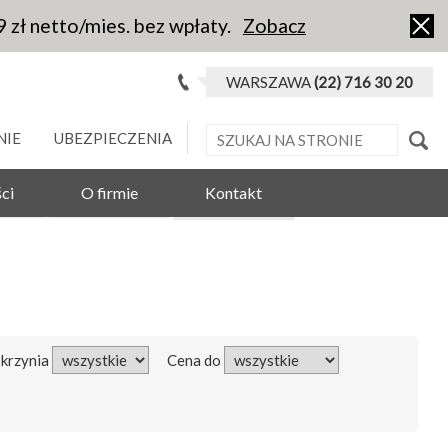
9 zł netto/mies. bez wpłaty.
Zobacz
WARSZAWA
(22) 716 30 20
NIE
UBEZPIECZENIA
ci
O firmie
Kontakt
Skrzynia
Cena do