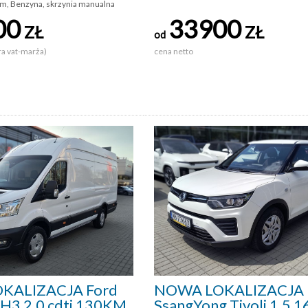
km, Benzyna, skrzynia manualna
00
33900
ZŁ
ZŁ
od
ra vat-marża)
cena netto
KALIZACJA Ford
NOWA LOKALIZACJA
4H3 2,0 cdti 130KM
SsangYong Tivoli 1.5 