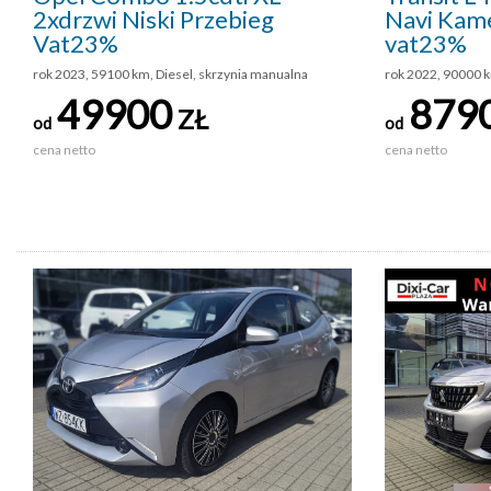
2xdrzwi Niski Przebieg
Navi Kam
Vat23%
vat23%
rok 2023, 59100 km, Diesel, skrzynia manualna
rok 2022, 90000 k
49900
879
ZŁ
od
od
cena netto
cena netto