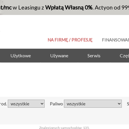
at/mc
w Leasingu z
Wpłatą Własną 0%
. Actyon od 99
NA FIRMĘ / PROFESJĘ
FINANSOWA
Użytkowe
Używane
Serwis
Częś
rod.
Paliwo
Znalezionych samochodów: 135.