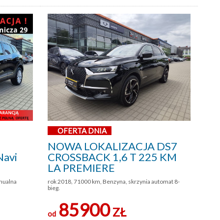
OFERTA DNIA
NOWA LOKALIZACJA DS7
Navi
CROSSBACK 1,6 T 225 KM
LA PREMIERE
anualna
rok 2018, 71000 km, Benzyna, skrzynia automat 8-
bieg.
85900
ZŁ
od