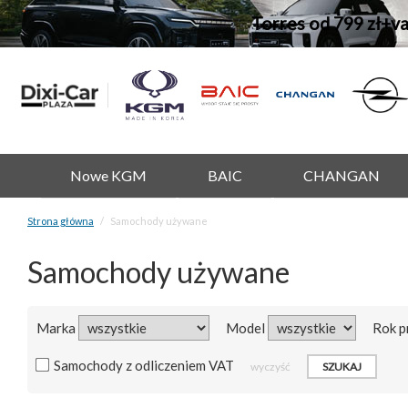
Torres od 799 zł+v
Nowe KGM
BAIC
CHANGAN
Strona główna
Samochody używane
Samochody używane
Marka
Model
Rok p
Samochody z odliczeniem VAT
wyczyść