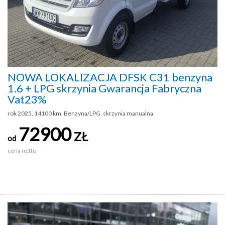
NOWA LOKALIZACJA DFSK C31 benzyna
1.6 + LPG skrzynia Gwarancja Fabryczna
Vat23%
rok 2025, 14100 km, Benzyna/LPG, skrzynia manualna
72900
ZŁ
od
cena netto