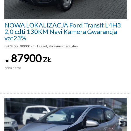
NOWA LOKALIZACJA Ford Transit L4H3
2,0 cdti 130KM Navi Kamera Gwarancja
vat23%
rok 2022, 90000 km, Diesel, skrzynia manualna
87900
ZŁ
od
cena netto