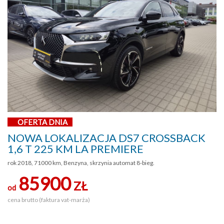
OFERTA DNIA
NOWA LOKALIZACJA DS7 CROSSBACK
1,6 T 225 KM LA PREMIERE
rok 2018, 71000 km, Benzyna, skrzynia automat 8-bieg.
85900
ZŁ
od
cena brutto (faktura vat-marża)