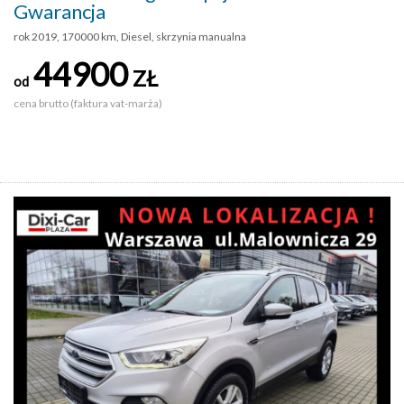
Gwarancja
rok 2019, 170000 km, Diesel, skrzynia manualna
44900
ZŁ
od
cena brutto (faktura vat-marża)