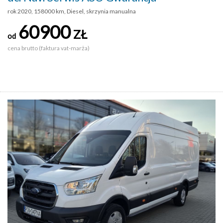
rok 2020, 158000 km, Diesel, skrzynia manualna
60900
ZŁ
od
cena brutto (faktura vat-marża)