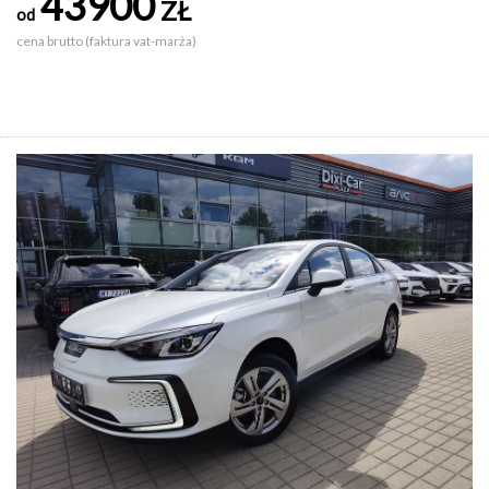
43900
ZŁ
od
cena brutto (faktura vat-marża)