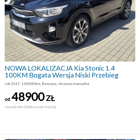
NOWA LOKALIZACJA Kia Stonic 1.4
100KM Bogata Wersja Niski Przebieg
rok 2017, 119000 km, Benzyna, skrzynia manualna
48900
ZŁ
od
cena brutto (faktura vat-marża)