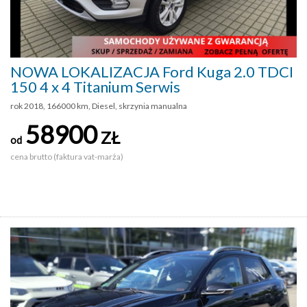
NOWA LOKALIZACJA Ford Kuga 2.0 TDCI
150 4 x 4 Titanium Serwis
rok 2018, 166000 km, Diesel, skrzynia manualna
58900
ZŁ
od
cena brutto (faktura vat-marża)