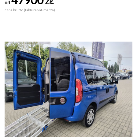
ZŁ
od
cena brutto (faktura vat-marża)