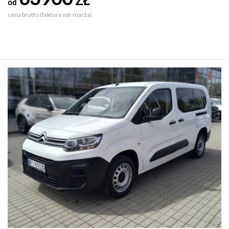
ZŁ
od
cena brutto (faktura vat-marża)