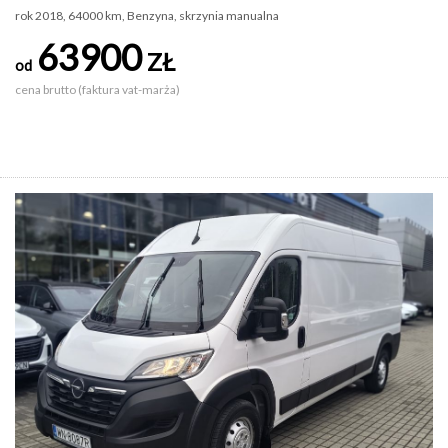
rok 2018, 64000 km, Benzyna, skrzynia manualna
63900
ZŁ
od
cena brutto (faktura vat-marża)