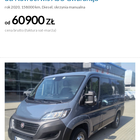
rok 2020, 158000 km, Diesel, skrzynia manualna
60900
ZŁ
od
cena brutto (faktura vat-marża)