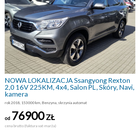
NOWA LOKALIZACJA Ssangyong Rexton
2,0 16V 225KM, 4x4, Salon PL, Skóry, Navi,
kamera
rok 2018, 153000 km, Benzyna, skrzynia automat
76900
ZŁ
od
cena brutto (faktura vat-marża)