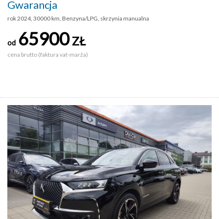
Gwarancja
rok 2024, 30000 km, Benzyna/LPG, skrzynia manualna
65900
ZŁ
od
cena brutto (faktura vat-marża)