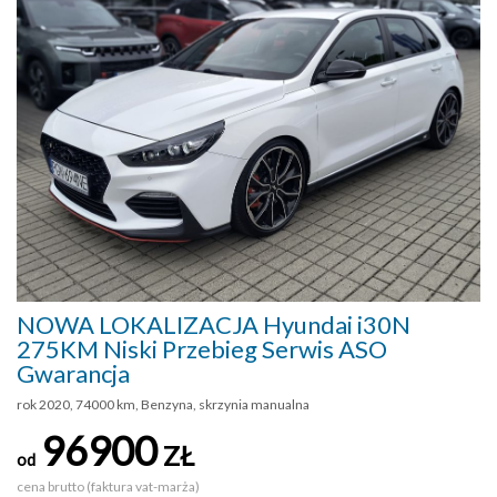
NOWA LOKALIZACJA Hyundai i30N
275KM Niski Przebieg Serwis ASO
Gwarancja
rok 2020, 74000 km, Benzyna, skrzynia manualna
96900
ZŁ
od
cena brutto (faktura vat-marża)