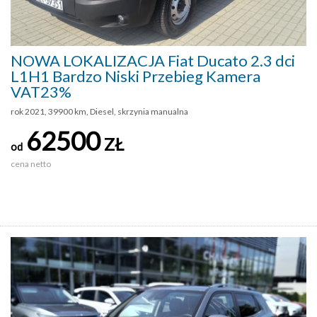
NOWA LOKALIZACJA Fiat Ducato 2.3 dci
L1H1 Bardzo Niski Przebieg Kamera
VAT23%
rok 2021, 39900 km, Diesel, skrzynia manualna
62500
ZŁ
od
cena netto