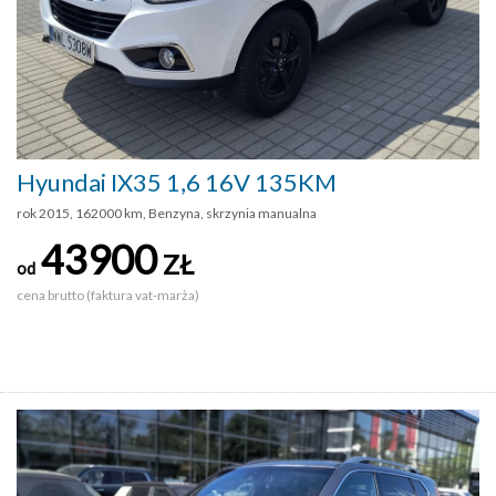
Hyundai IX35 1,6 16V 135KM
rok 2015, 162000 km, Benzyna, skrzynia manualna
43900
ZŁ
od
cena brutto (faktura vat-marża)