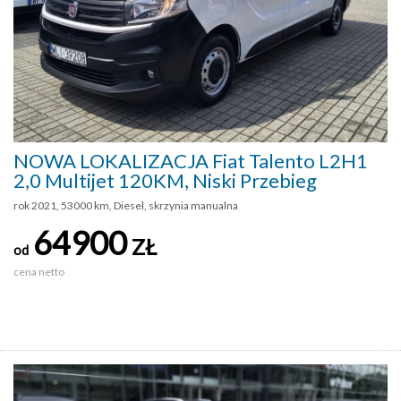
NOWA LOKALIZACJA Fiat Talento L2H1
2,0 Multijet 120KM, Niski Przebieg
rok 2021, 53000 km, Diesel, skrzynia manualna
64900
ZŁ
od
cena netto