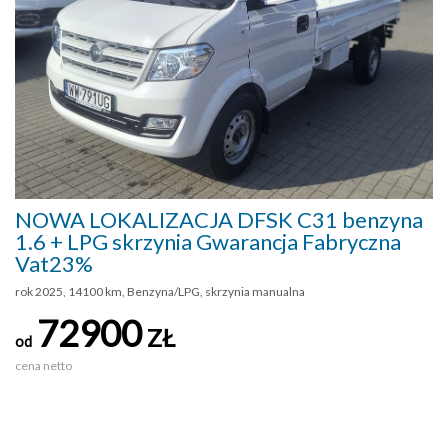
NOWA LOKALIZACJA DFSK C31 benzyna
1.6 + LPG skrzynia Gwarancja Fabryczna
Vat23%
rok 2025, 14100 km, Benzyna/LPG, skrzynia manualna
72900
ZŁ
od
cena netto