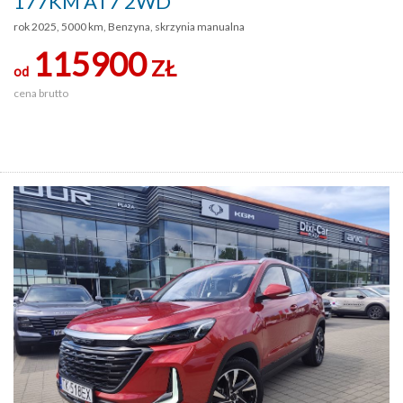
177KM AT7 2WD
rok 2025, 5000 km, Benzyna, skrzynia manualna
115900
ZŁ
od
cena brutto