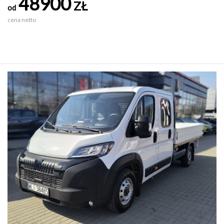
48900
ZŁ
od
cena netto