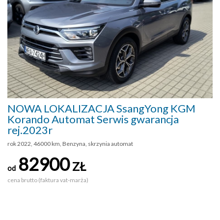
NOWA LOKALIZACJA SsangYong KGM
Korando Automat Serwis gwarancja
rej.2023r
rok 2022, 46000 km, Benzyna, skrzynia automat
82900
ZŁ
od
cena brutto (faktura vat-marża)