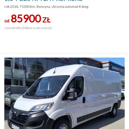
rok 2018, 71000 km, Benzyna, skrzynia automat 8-bieg.
85900
ZŁ
od
cena brutto (faktura vat-marża)