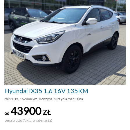
Hyundai IX35 1,6 16V 135KM
rok 2015, 162000 km, Benzyna, skrzynia manualna
43900
ZŁ
od
cena brutto (faktura vat-marża)