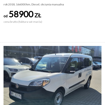
rok 2018, 166000 km, Diesel, skrzynia manualna
58900
ZŁ
od
cena brutto (faktura vat-marża)