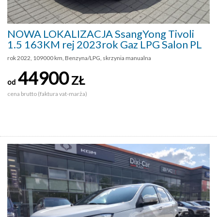
NOWA LOKALIZACJA SsangYong Tivoli
1.5 163KM rej 2023rok Gaz LPG Salon PL
rok 2022, 109000 km, Benzyna/LPG, skrzynia manualna
44900
ZŁ
od
cena brutto (faktura vat-marża)