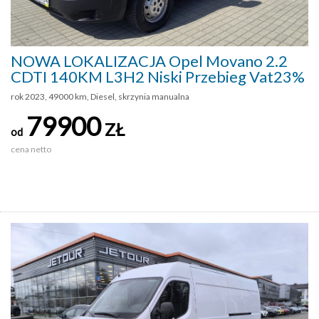
NOWA LOKALIZACJA Opel Movano 2.2
CDTI 140KM L3H2 Niski Przebieg Vat23%
rok 2023, 49000 km, Diesel, skrzynia manualna
79900
ZŁ
od
cena netto