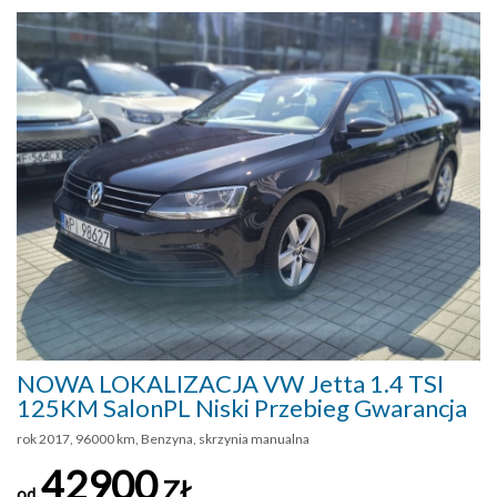
NOWA LOKALIZACJA VW Jetta 1.4 TSI
125KM SalonPL Niski Przebieg Gwarancja
rok 2017, 96000 km, Benzyna, skrzynia manualna
42900
ZŁ
od