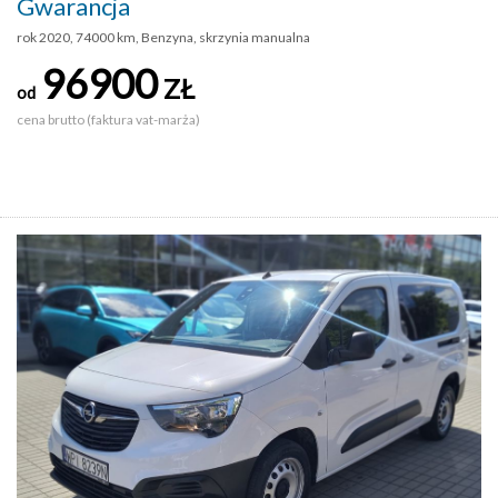
Gwarancja
rok 2020, 74000 km, Benzyna, skrzynia manualna
96900
ZŁ
od
cena brutto (faktura vat-marża)