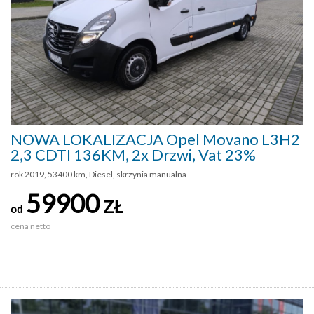
NOWA LOKALIZACJA Opel Movano L3H2
2,3 CDTI 136KM, 2x Drzwi, Vat 23%
rok 2019, 53400 km, Diesel, skrzynia manualna
59900
ZŁ
od
cena netto