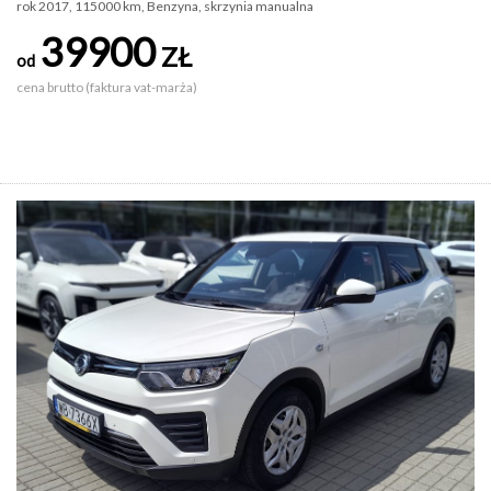
rok 2017, 115000 km, Benzyna, skrzynia manualna
39900
ZŁ
od
cena brutto (faktura vat-marża)