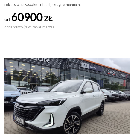
rok 2020, 158000 km, Diesel, skrzynia manualna
60900
ZŁ
od
cena brutto (faktura vat-marża)