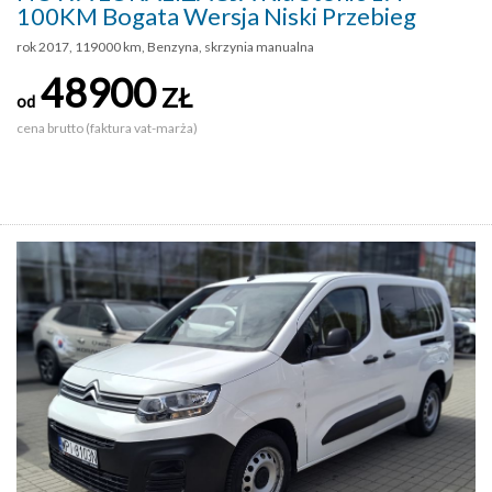
100KM Bogata Wersja Niski Przebieg
rok 2017, 119000 km, Benzyna, skrzynia manualna
48900
ZŁ
od
cena brutto (faktura vat-marża)