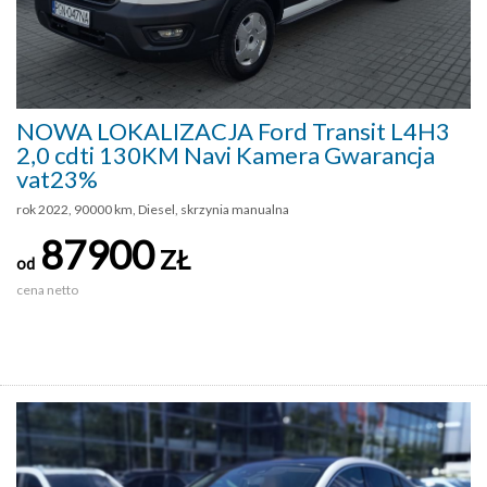
NOWA LOKALIZACJA Ford Transit L4H3
2,0 cdti 130KM Navi Kamera Gwarancja
vat23%
rok 2022, 90000 km, Diesel, skrzynia manualna
87900
ZŁ
od
cena netto