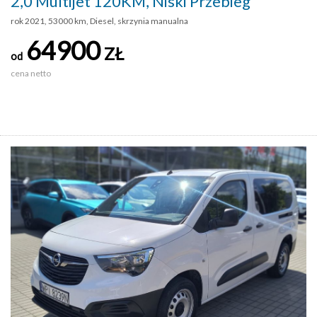
2,0 Multijet 120KM, Niski Przebieg
rok 2021, 53000 km, Diesel, skrzynia manualna
64900
ZŁ
od
cena netto