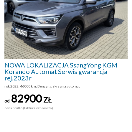
NOWA LOKALIZACJA SsangYong KGM
Korando Automat Serwis gwarancja
rej.2023r
rok 2022, 46000 km, Benzyna, skrzynia automat
82900
ZŁ
od
cena brutto (faktura vat-marża)