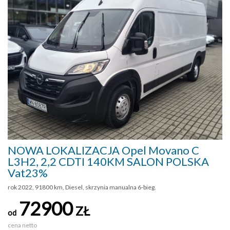
NOWA LOKALIZACJA Opel Movano C
L3H2, 2,2 CDTI 140KM SALON POLSKA
Vat23%
rok 2022, 91800 km, Diesel, skrzynia manualna 6-bieg.
72900
ZŁ
od
cena netto