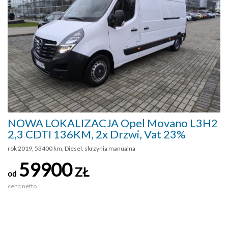
NOWA LOKALIZACJA Opel Movano L3H2
2,3 CDTI 136KM, 2x Drzwi, Vat 23%
rok 2019, 53400 km, Diesel, skrzynia manualna
59900
ZŁ
od
cena netto