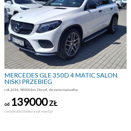
MERCEDES GLE 350D 4 MATIC SALON
NISKI PRZEBIEG
rok 2016, 98000 km, Diesel, skrzynia manualna
139000
ZŁ
od
cena brutto (faktura vat-marża)