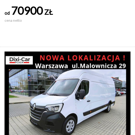
70900
ZŁ
od
cena netto