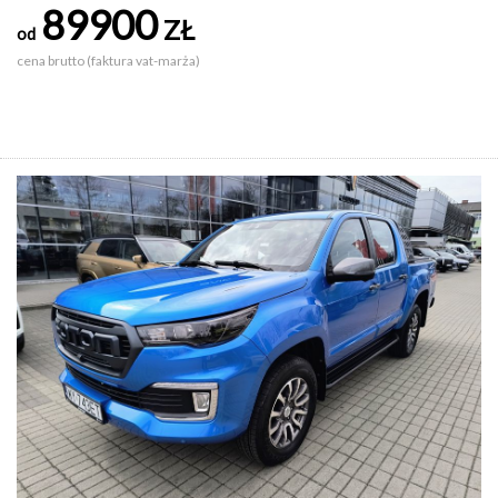
89900
ZŁ
od
cena brutto (faktura vat-marża)