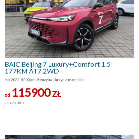
BAIC Beijing 7 Luxury+Comfort 1.5
177KM AT7 2WD
rok 2025, 5000 km, Benzyna, skrzynia manualna
115900
ZŁ
od
cena brutto