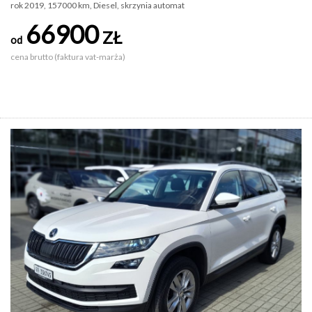
rok 2019, 157000 km, Diesel, skrzynia automat
66900
ZŁ
od
cena brutto (faktura vat-marża)