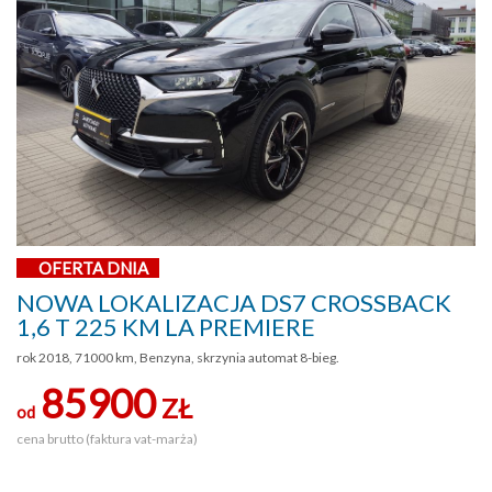
OFERTA DNIA
NOWA LOKALIZACJA DS7 CROSSBACK
1,6 T 225 KM LA PREMIERE
rok 2018, 71000 km, Benzyna, skrzynia automat 8-bieg.
85900
ZŁ
od
cena brutto (faktura vat-marża)