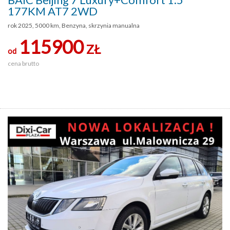
177KM AT7 2WD
rok 2025, 5000 km, Benzyna, skrzynia manualna
115900
ZŁ
od
cena brutto