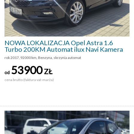
NOWA LOKALIZACJA Opel Astra 1.6
Turbo 200KM Automat ilux Navi Kamera
rok 2017, 92000 km, Benzyna, skrzynia automat
53900
ZŁ
od
cena brutto (faktura vat-marża)