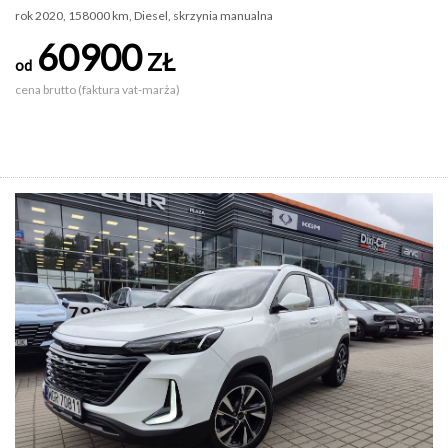
rok 2020, 158000 km, Diesel, skrzynia manualna
60900
ZŁ
od
cena brutto (faktura vat-marża)