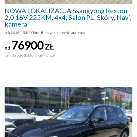
NOWA LOKALIZACJA Ssangyong Rexton
2,0 16V 225KM, 4x4, Salon PL, Skóry, Navi,
kamera
rok 2018, 153000 km, Benzyna, skrzynia automat
76900
ZŁ
od
cena brutto (faktura vat-marża)