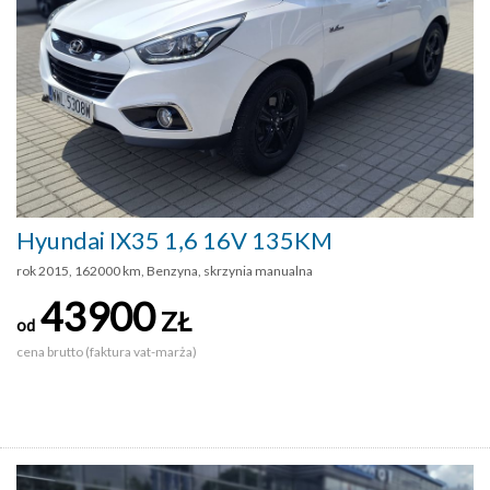
Hyundai IX35 1,6 16V 135KM
rok 2015, 162000 km, Benzyna, skrzynia manualna
43900
ZŁ
od
cena brutto (faktura vat-marża)