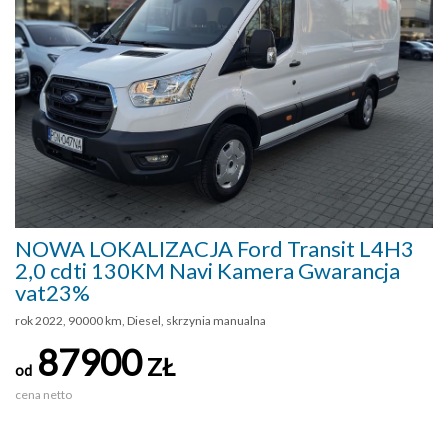
NOWA LOKALIZACJA Ford Transit L4H3
2,0 cdti 130KM Navi Kamera Gwarancja
vat23%
rok 2022, 90000 km, Diesel, skrzynia manualna
87900
ZŁ
od
cena netto