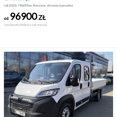
rok 2020, 74000 km, Benzyna, skrzynia manualna
96900
ZŁ
od
cena brutto (faktura vat-marża)