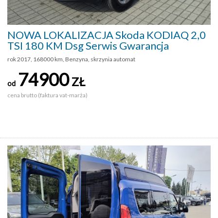
NOWA LOKALIZACJA Skoda KODIAQ 2,0
TSI 180 KM Dsg Serwis Gwarancja
rok 2017, 168000 km, Benzyna, skrzynia automat
74900
ZŁ
od
cena brutto (faktura vat-marża)