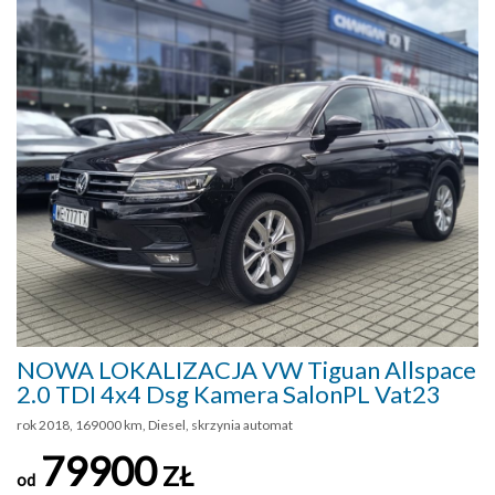
NOWA LOKALIZACJA VW Tiguan Allspace
2.0 TDI 4x4 Dsg Kamera SalonPL Vat23
rok 2018, 169000 km, Diesel, skrzynia automat
79900
ZŁ
od