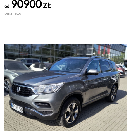
90900
ZŁ
od
cena netto