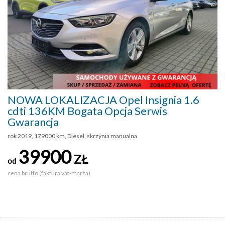
NOWA LOKALIZACJA Opel Insignia 1.6
cdti 136KM Bogata Opcja Serwis
Gwarancja
rok 2019, 179000 km, Diesel, skrzynia manualna
39900
ZŁ
od
cena brutto (faktura vat-marża)