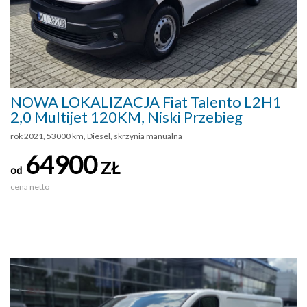
NOWA LOKALIZACJA Fiat Talento L2H1
2,0 Multijet 120KM, Niski Przebieg
rok 2021, 53000 km, Diesel, skrzynia manualna
64900
ZŁ
od
cena netto