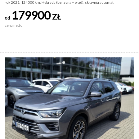
rok 2021, 124000 km, Hybryda (benzyna + prąd), skrzynia automat
179900
ZŁ
od
cena netto