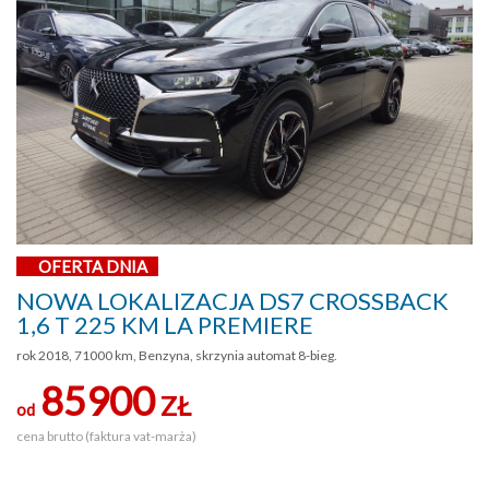
OFERTA DNIA
NOWA LOKALIZACJA DS7 CROSSBACK
1,6 T 225 KM LA PREMIERE
rok 2018, 71000 km, Benzyna, skrzynia automat 8-bieg.
85900
ZŁ
od
cena brutto (faktura vat-marża)