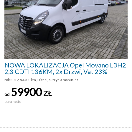
NOWA LOKALIZACJA Opel Movano L3H2
2,3 CDTI 136KM, 2x Drzwi, Vat 23%
rok 2019, 53400 km, Diesel, skrzynia manualna
59900
ZŁ
od
cena netto