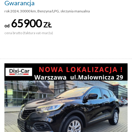
Gwarancja
rok 2024, 30000 km, Benzyna/LPG, skrzynia manualna
65900
ZŁ
od
cena brutto (faktura vat-marża)