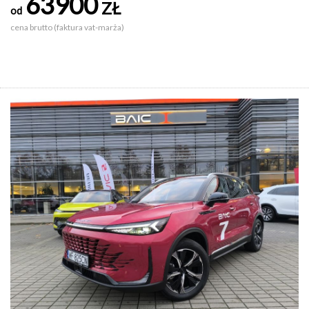
63900
ZŁ
od
cena brutto (faktura vat-marża)