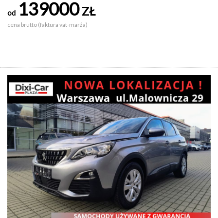
139000
ZŁ
od
cena brutto (faktura vat-marża)