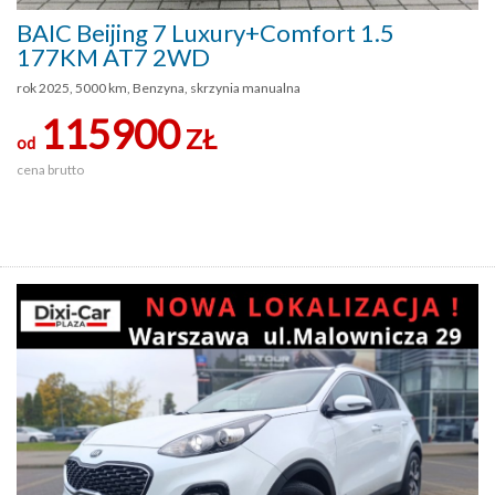
BAIC Beijing 7 Luxury+Comfort 1.5
177KM AT7 2WD
rok 2025, 5000 km, Benzyna, skrzynia manualna
115900
ZŁ
od
cena brutto