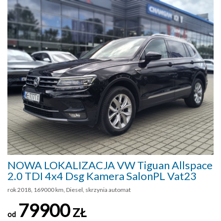
NOWA LOKALIZACJA VW Tiguan Allspace
2.0 TDI 4x4 Dsg Kamera SalonPL Vat23
rok 2018, 169000 km, Diesel, skrzynia automat
79900
ZŁ
od