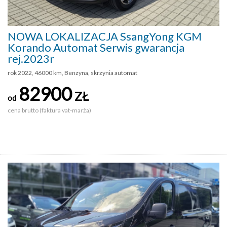
NOWA LOKALIZACJA SsangYong KGM
Korando Automat Serwis gwarancja
rej.2023r
rok 2022, 46000 km, Benzyna, skrzynia automat
82900
ZŁ
od
cena brutto (faktura vat-marża)