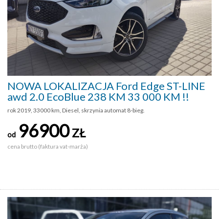
NOWA LOKALIZACJA Ford Edge ST-LINE
awd 2.0 EcoBlue 238 KM 33 000 KM !!
rok 2019, 33000 km, Diesel, skrzynia automat 8-bieg.
96900
ZŁ
od
cena brutto (faktura vat-marża)